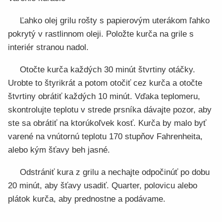
Ľahko olej grilu rošty s papierovým uterákom ľahko
pokrytý v rastlinnom oleji. Položte kurča na grile s
interiér stranou nadol.
Otočte kurča každých 30 minút štvrtiny otáčky.
Urobte to štyrikrát a potom otočiť cez kurča a otočte
štvrtiny obrátiť každých 10 minút. Vďaka teplomeru,
skontrolujte teplotu v strede prsníka dávajte pozor, aby
ste sa obrátiť na ktorúkoľvek kosť. Kurča by malo byť
varené na vnútornú teplotu 170 stupňov Fahrenheita,
alebo kým šťavy beh jasné.
Odstrániť kura z grilu a nechajte odpočinúť po dobu
20 minút, aby šťavy usadiť. Quarter, polovicu alebo
plátok kurča, aby prednostne a podávame.