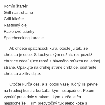
Komín štartér
Grill nastrúhame
Grill kliešte
Rastlinný olej
Papierové utierky
Spatchcocking kuracie
Ak chcete spatchcock kura, otočte ju tak, že
chrbtica je sebe. S kuchynským nožníc rez pozdĺž
chrbtice oddeľujúce rebrá z hlavného reťazca na jednej
strane. Opakujte na druhej strane chrbtice, odstráňte
chrbticu a zlikvidujte.
Otočte kurča cez, a s loptou vašej ručný lis pevne
na hrudnej kosti z kurčaťa, kým nezapadne , Potom
vynútiť prsia dole s rukami, kým kurča je čo
najplochejšej. Trim prebytočný tuk alebo kože s