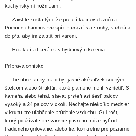
kuchynskými nožnicami.
Zaistite krídla tým, že preletí koncov dovnútra.
Pomocou bambusové špíz preraziť skrz nohy, stehná a
do pŕs, aby im zaistiť pri varení.
Rub kurča liberálno s hydinovým korenia.
Príprava ohnisko
Tie ohnisko by malo byť jasné akékoľvek suchým
štetcom alebo štruktúr, ktoré plamene mohli vznietiť. S
kameňa alebo tehál, stavať prsteň asi šesť palcov
vysoký a 24 palcov v okolí. Nechajte niekoľko medzier
v kruhu pre uľahčenie prúdenie vzduchu. Gril rošt,
ktorý používate pre varenie povrchu môže byť od
tradičného grilovanie, alebo tie, konkrétne pre požiarne