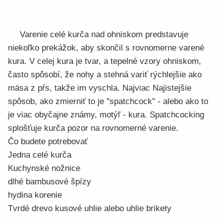
Varenie celé kurča nad ohniskom predstavuje
niekoľko prekážok, aby skončil s rovnomerne varené
kura. V celej kura je tvar, a tepelné vzory ohniskom,
často spôsobí, že nohy a stehná variť rýchlejšie ako
mäsa z pŕs, takže im vyschla. Najviac Najistejšie
spôsob, ako zmierniť to je "spatchcock" - alebo ako to
je viac obyčajne známy, motýľ - kura. Spatchcocking
splošťuje kurča pozor na rovnomerné varenie.
Čo budete potrebovať
Jedna celé kurča
Kuchynské nožnice
dlhé bambusové špízy
hydina korenie
Tvrdé drevo kusové uhlie alebo uhlie brikety