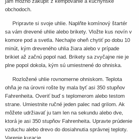
jám možno zakúpiť z kempovanie a kuchynské
obchodoch.
Pripravte si svoje uhlie. Naplňte komínový štartér
sa vám drevené uhlie alebo brikety. Vložte kus novín v
komore pod a svetla. Nechajte oheň chytiť po dobu 10
minút, kým dreveného uhlia žiara alebo v prípade
brikiet až začnú popol nad. Brikety sa zvyčajne nie je
plne popol dokola, kým sú umiestnené do ohniska.
Rozložené uhlie rovnomerne ohniskom. Teplota
ohňa je na úrovni rošte by mala byť asi 350 stupňov
Fahrenheita. Overiť buď s teplomerom alebo testom
strane. Umiestnite ručné jeden palec nad grilom. Ak
môžete udržiavať ju tam len na sekundu alebo dve,
ktorá je asi 350 stupňov Fahrenheita. Upravte prúdenie
vzduchu alebo drevo do dosiahnutia správnej teploty.
Varenie kuracie