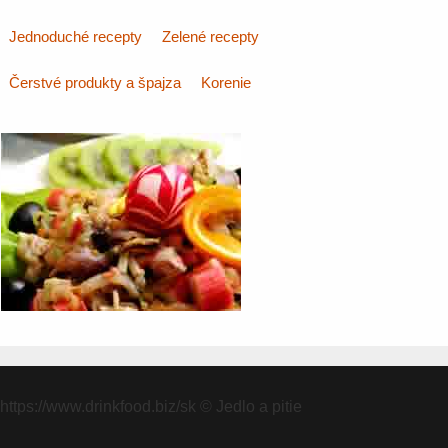
Jednoduché recepty
Zelené recepty
Čerstvé produkty a špajza
Korenie
https://www.drinkfood.biz/sk
© Jedlo a pitie