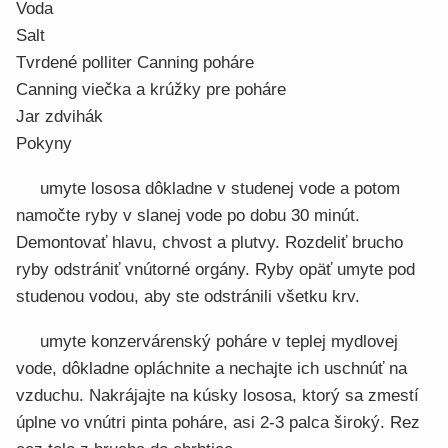
Voda
Salt
Tvrdené polliter Canning poháre
Canning viečka a krúžky pre poháre
Jar zdvihák
Pokyny
umyte lososa dôkladne v studenej vode a potom
namočte ryby v slanej vode po dobu 30 minút.
Demontovať hlavu, chvost a plutvy. Rozdeliť brucho
ryby odstrániť vnútorné orgány. Ryby opäť umyte pod
studenou vodou, aby ste odstránili všetku krv.
umyte konzervárenský poháre v teplej mydlovej
vode, dôkladne opláchnite a nechajte ich uschnúť na
vzduchu. Nakrájajte na kúsky lososa, ktorý sa zmestí
úplne vo vnútri pinta poháre, asi 2-3 palca široký. Rez