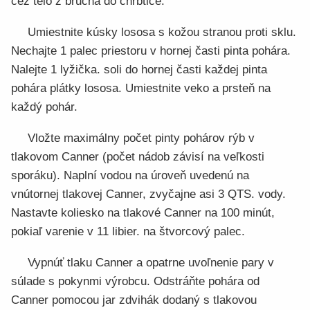
cez telo z brucha do chrbtice.
Umiestnite kúsky lososa s kožou stranou proti sklu.
Nechajte 1 palec priestoru v hornej časti pinta pohára.
Nalejte 1 lyžička. soli do hornej časti každej pinta
pohára plátky lososa. Umiestnite veko a prsteň na
každý pohár.
Vložte maximálny počet pinty pohárov rýb v
tlakovom Canner (počet nádob závisí na veľkosti
sporáku). Naplní vodou na úroveň uvedenú na
vnútornej tlakovej Canner, zvyčajne asi 3 QTS. vody.
Nastavte koliesko na tlakové Canner na 100 minút,
pokiaľ varenie v 11 libier. na štvorcový palec.
Vypnúť tlaku Canner a opatrne uvoľnenie pary v
súlade s pokynmi výrobcu. Odstráňte pohára od
Canner pomocou jar zdvihák dodaný s tlakovou