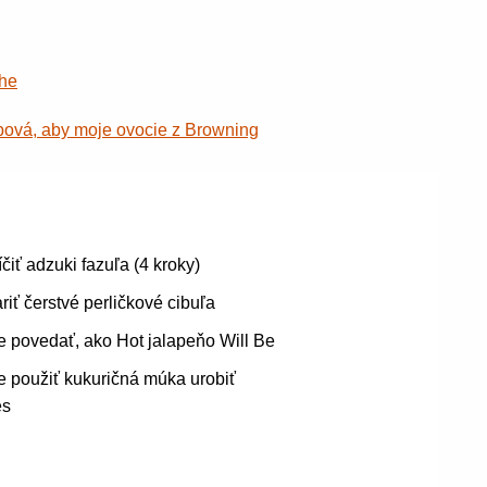
che
bová, aby moje ovocie z Browning
íčiť adzuki fazuľa (4 kroky)
riť čerstvé perličkové cibuľa
 povedať, ako Hot jalapeňo Will Be
 použiť kukuričná múka urobiť
es