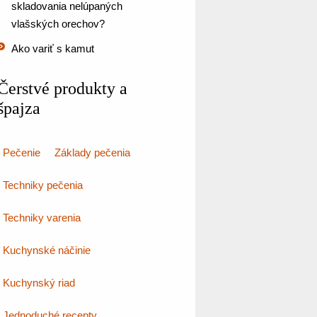
skladovania nelúpaných
vlašských orechov?
Ako variť s kamut
Čerstvé produkty a
špajza
Pečenie
Základy pečenia
Techniky pečenia
Techniky varenia
Kuchynské náčinie
Kuchynský riad
Jednoduché recepty