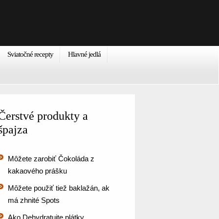
Sviatočné recepty
Hlavné jedlá
Čerstvé produkty a
špajza
Môžete zarobiť Čokoláda z
kakaového prášku
Môžete použiť tiež baklažán, ak
má zhnité Spots
Ako Dehydratujte plátky