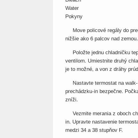
Water
Pokyny
Move policové regály do pre
nižšie ako 6 palcov nad zemou. 
Položte jednu chladničku te
ventilom. Umiestnite druhý chla
je to možné, a von z dráhy prú
Nastavte termostat na walk-
prechádzku-in bezpečne. Počkaj
zníži.
Vezmite merania z oboch ch
in. Upravte nastavenie termost
medzi 34 a 38 stupňov F.