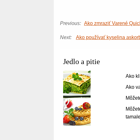
Previous:
Ako zmraziť Varené Qui
Next:
Ako používať kyselina askor
Jedlo a pitie
Ako kl
Ako va
Môžete
Môžete
tamal