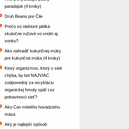
paradajok (4 kroky)
Druh Beans pre Čile
Prečo sú niektoré jablká
skutočne ružové vo vnútri aj
vonku?
Ako nahradiť kukuričnej múky
pre kukuričná múka (4 kroky)
Ktorý organizmus, ktorý v sieti
chýba, by bol NAJVIAC
zodpovedný za recykláciu
organickej hmoty späť cez
potravinovú sieť?
Ako Can mletého hovädzieho
mäsa
Aký je najlepší spôsob