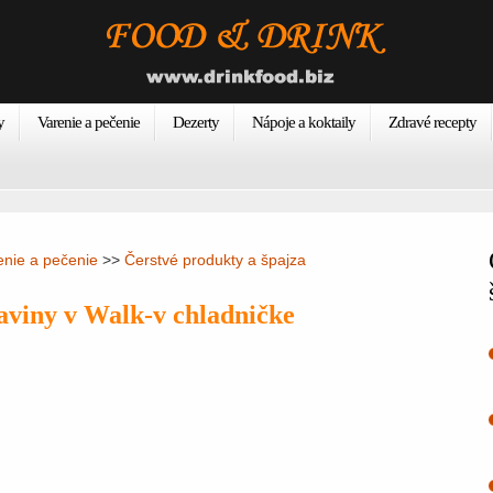
y
Varenie a pečenie
Dezerty
Nápoje a koktaily
Zdravé recepty
enie a pečenie
>>
Čerstvé produkty a špajza
aviny v Walk-v chladničke