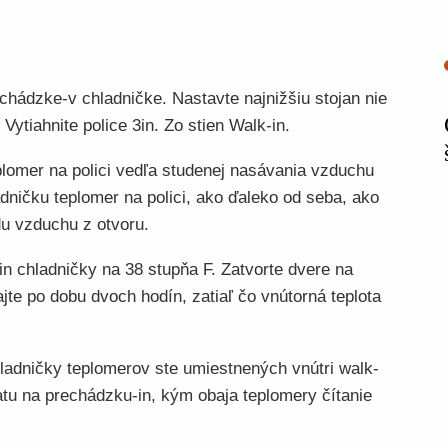
chádzke-v chladničke. Nastavte najnižšiu stojan nie
Vytiahnite police 3in. Zo stien Walk-in.
plomer na polici vedľa studenej nasávania vzduchu
dničku teplomer na polici, ako ďaleko od seba, ako
du vzduchu z otvoru.
in chladničky na 38 stupňa F. Zatvorte dvere na
te po dobu dvoch hodín, zatiaľ čo vnútorná teplota
ladničky teplomerov ste umiestnených vnútri walk-
atu na prechádzku-in, kým obaja teplomery čítanie