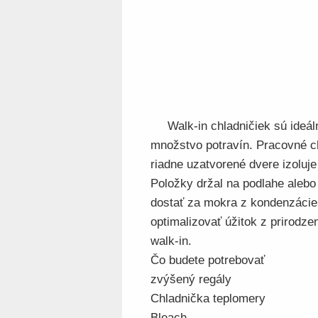
Walk-in chladničiek sú ideál
množstvo potravín. Pracovné ch
riadne uzatvorené dvere izoluj
Položky držal na podlahe alebo
dostať za mokra z kondenzácie
optimalizovať úžitok z prirodze
walk-in.
Čo budete potrebovať
zvýšený regály
Chladnička teplomery
Bleach