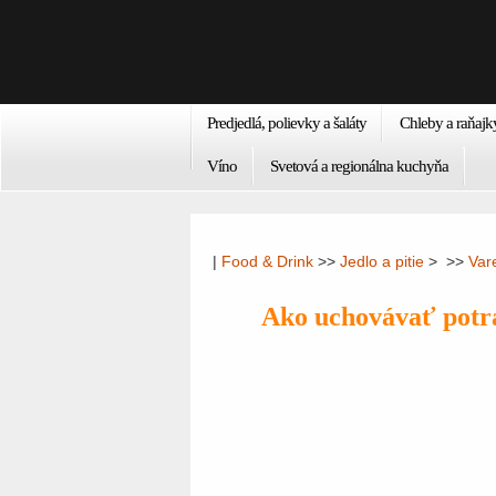
Predjedlá, polievky a šaláty
Chleby a raňajk
Víno
Svetová a regionálna kuchyňa
|
Food & Drink
>>
Jedlo a pitie
> >>
Var
Ako uchovávať potr