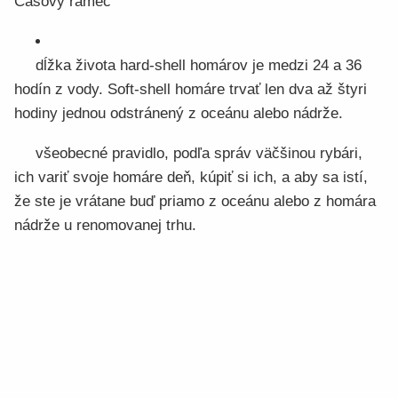
Časový rámec
dĺžka života hard-shell homárov je medzi 24 a 36
hodín z vody. Soft-shell homáre trvať len dva až štyri
hodiny jednou odstránený z oceánu alebo nádrže.
všeobecné pravidlo, podľa správ väčšinou rybári,
ich variť svoje homáre deň, kúpiť si ich, a aby sa istí,
že ste je vrátane buď priamo z oceánu alebo z homára
nádrže u renomovanej trhu.