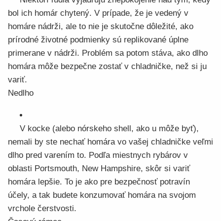
bol ich homár chytený. V prípade, že je vedený v
homáre nádrži, ale to nie je skutočne dôležité, ako
prírodné životné podmienky sú replikované úplne
primerane v nádrži. Problém sa potom stáva, ako dlho
homára môže bezpečne zostať v chladničke, než si ju
variť.
Nedlho
V kocke (alebo nórskeho shell, ako u môže byť),
nemali by ste nechať homára vo vašej chladničke veľmi
dlho pred varením to. Podľa miestnych rybárov v
oblasti Portsmouth, New Hampshire, skôr si variť
homára lepšie. To je ako pre bezpečnosť potravín
účely, a tak budete konzumovať homára na svojom
vrchole čerstvosti.