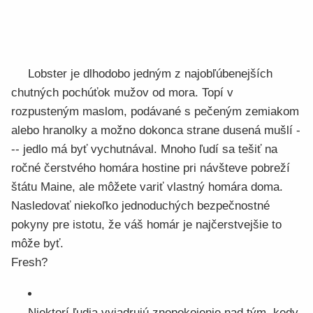
Lobster je dlhodobo jedným z najobľúbenejších
chutných pochúťok mužov od mora. Topí v
rozpusteným maslom, podávané s pečeným zemiakom
alebo hranolky a možno dokonca strane dusená mušlí -
-- jedlo má byť vychutnával. Mnoho ľudí sa tešiť na
ročné čerstvého homára hostine pri návšteve pobreží
štátu Maine, ale môžete variť vlastný homára doma.
Nasledovať niekoľko jednoduchých bezpečnostné
pokyny pre istotu, že váš homár je najčerstvejšie to
môže byť.
Fresh?
Niektorí ľudia vyjadrujú znepokojenie nad tým, kedy