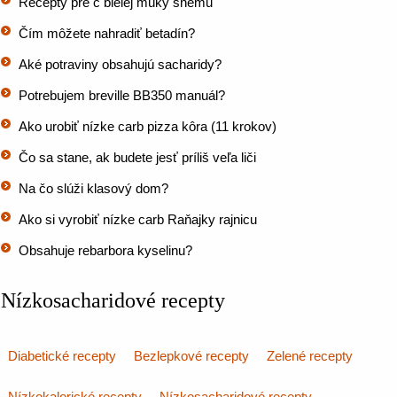
Recepty pre č bielej múky snemu
Čím môžete nahradiť betadín?
Aké potraviny obsahujú sacharidy?
Potrebujem breville BB350 manuál?
Ako urobiť nízke carb pizza kôra (11 krokov)
Čo sa stane, ak budete jesť príliš veľa liči
Na čo slúži klasový dom?
Ako si vyrobiť nízke carb Raňajky rajnicu
Obsahuje rebarbora kyselinu?
Nízkosacharidové recepty
Diabetické recepty
Bezlepkové recepty
Zelené recepty
Nízkokalorické recepty
Nízkosacharidové recepty