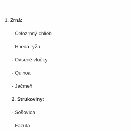
1. Zrná:
- Celozrnný chlieb
- Hnedá ryža
- Ovsené vločky
- Quinoa
- Jačmeň
2. Strukoviny:
- Šošovica
- Fazuľa