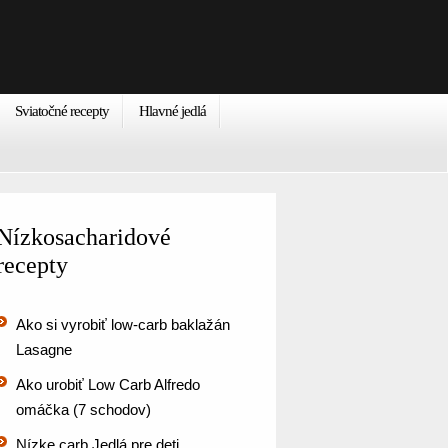
Sviatočné recepty
Hlavné jedlá
Nízkosacharidové
recepty
Ako si vyrobiť low-carb baklažán
Lasagne
Ako urobiť Low Carb Alfredo
omáčka (7 schodov)
Nízke carb Jedlá pre deti