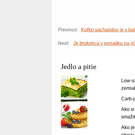
Previous:
Koľko sacharidov je v ba
Next:
Je brokolica v poriadku na n
Jedlo a pitie
Low-sa
zemia
Carb-
Ako si
smaži
Ako je
stravy