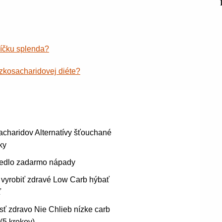
líčku splenda?
ízkosacharidovej diéte?
charidov Alternatívy šťouchané
ky
jedlo zadarmo nápady
 vyrobiť zdravé Low Carb hýbať
ť
sť zdravo Nie Chlieb nízke carb
 (5 krokov)