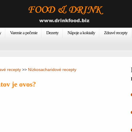
y
Varenie a pečenie
Dezerty
Nápoje a koktaily
Zdravé recepty
avé recepty
>>
Nízkosacharidové recepty
ov je ovos?