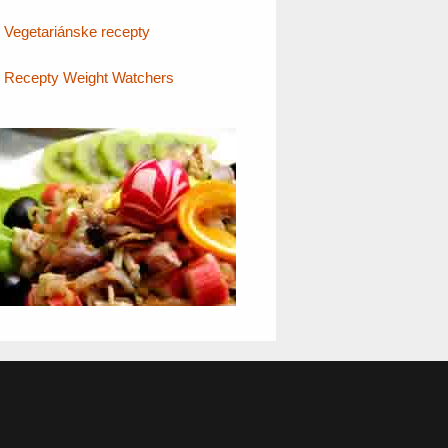
Vegetariánske recepty
Recepty Weight Watchers