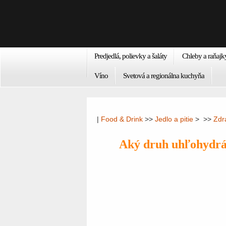
Predjedlá, polievky a šaláty
Chleby a raňajk
Víno
Svetová a regionálna kuchyňa
|
Food & Drink
>>
Jedlo a pitie
> >>
Zdr
Aký druh uhľohydrát