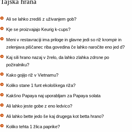
Tajska hrana
Ali se lahko zrediš z uživanjem gob?
Kje se proizvajajo Keurig k-cups?
Meni v restavraciji ima priloge in glavne jedi so riž krompir in
zelenjava piščanec riba govedina če lahko naročite eno jed d?
Kaj sili hrano nazaj v žrelo, da lahko zlahka zdrsne po
požiralniku?
Kako gojijo riž v Vietnamu?
Koliko stane 1 funt ekološkega riža?
Kakšno Papaya naj uporabljam za Papaya solata
Ali lahko jeste gobe z eno ledvico?
Ali lahko bette jedo še kaj drugega kot betta hrano?
Koliko tehta 1 žlica paprike?