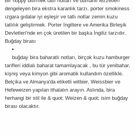
Bir hoppy bitirmek tatlı notları ve dumanlı lezzetleri
dengeleyen bira ekstra karanlık tarzı. porter smokiness
ızgara gıdalar iyi eşleşir ve tatlı notlar zemin kuzu
tatlılık geliştirmek. Porter İngiltere ve Amerika Birleşik
Devletleri'nde en çok üretilen bir başka İngiliz tarzıdır.
Buğday birası
buğday bira baharatlı notları, birçok kuzu hamburger
tarifleri iddialı baharat tamamlayacak , bu tür yenibahar,
kişniş veya kimyon gibi aromatik kullandım özellikle.
Belçika ve Almanya'da etiketli witbier, Weissbier ve
Hefeweizen yapılan ithalatın arayın. Aslında, bira
herhangi bir stil ile & quot; Weizen & quot; isim buğday
birası olacaktır.