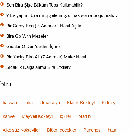
Sen Bira Şişe Büküm Tops Kullanabilir?
? Ev yapımı bira mı Şişelenmiş olmak sonra Soğutmalı…
Bir Corny Keg ( 4 Adımlar ) Nasıl Açılır
Bira Go With Mezeler
Gıdalar O Dur Yardım İçme
Bir Yanlış Bira Alt (7 Adımlar) Make Nasıl
Sıcaklık Dalgalanma Bira Etkiler?
bira
barware
bira
elma suyu
Klasik Kokteyl
Kokteyl
kahve
Meyveli Kokteyl
İçkiler
Martini
Alkolsüz Kokteyller
Diğer İçecekler
Punches
hatır