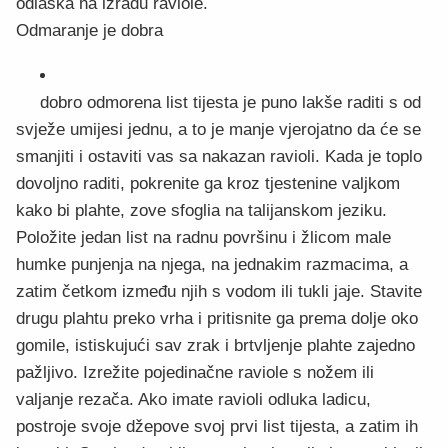
odlaska na izradu raviole.
Odmaranje je dobra
dobro odmorena list tijesta je puno lakše raditi s od
svježe umijesi jednu, a to je manje vjerojatno da će se
smanjiti i ostaviti vas sa nakazan ravioli. Kada je toplo
dovoljno raditi, pokrenite ga kroz tjestenine valjkom
kako bi plahte, zove sfoglia na talijanskom jeziku.
Položite jedan list na radnu površinu i žlicom male
humke punjenja na njega, na jednakim razmacima, a
zatim četkom između njih s vodom ili tukli jaje. Stavite
drugu plahtu preko vrha i pritisnite ga prema dolje oko
gomile, istiskujući sav zrak i brtvljenje plahte zajedno
pažljivo. Izrežite pojedinačne raviole s nožem ili
valjanje rezača. Ako imate ravioli odluka ladicu,
postroje svoje džepove svoj prvi list tijesta, a zatim ih