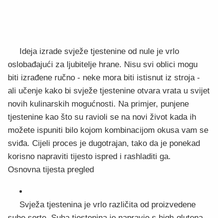
Ideja izrade svježe tjestenine od nule je vrlo
oslobađajući za ljubitelje hrane. Nisu svi oblici mogu
biti izrađene ručno - neke mora biti istisnut iz stroja -
ali učenje kako bi svježe tjestenine otvara vrata u svijet
novih kulinarskih mogućnosti. Na primjer, punjene
tjestenine kao što su ravioli se na novi život kada ih
možete ispuniti bilo kojom kombinacijom okusa vam se
sviđa. Cijeli proces je dugotrajan, tako da je ponekad
korisno napraviti tijesto ispred i rashladiti ga.
Osnovna tijesta pregled
Svježa tjestenina je vrlo različita od proizvedene
suhe sorte. Suha tjestenina je napravio s high-glutena