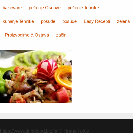
bakeware
pečenje Osnove
pečenje Tehnike
kuhanje Tehnike
posuđe
posuđe
Easy Recepti
zelena
Proizvodimo & Ostava
začini
https://www.drinkfood.biz/hr
© Hrana i piće