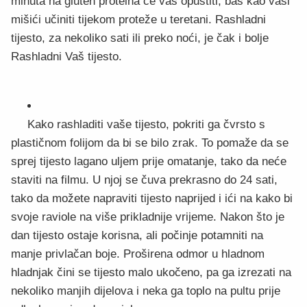
minuta na gluten proteina će vas opustiti, baš kao vaši
mišići učiniti tijekom proteže u teretani. Rashladni
tijesto, za nekoliko sati ili preko noći, je čak i bolje
Rashladni Vaš tijesto.
Kako rashladiti vaše tijesto, pokriti ga čvrsto s
plastičnom folijom da bi se bilo zrak. To pomaže da se
sprej tijesto lagano uljem prije omatanje, tako da neće
staviti na filmu. U njoj se čuva prekrasno do 24 sati,
tako da možete napraviti tijesto naprijed i ići na kako bi
svoje raviole na više prikladnije vrijeme. Nakon što je
dan tijesto ostaje korisna, ali počinje potamniti na
manje privlačan boje. Proširena odmor u hladnom
hladnjak čini se tijesto malo ukočeno, pa ga izrezati na
nekoliko manjih dijelova i neka ga toplo na pultu prije