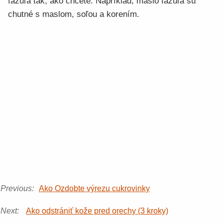
fazuľa tak, ako chcete. Napríklad, maslo fazuľa sú
chutné s maslom, soľou a korením.
Previous:
Ako Ozdobte výrezu cukrovinky
Next:
Ako odstrániť kože pred orechy (3 kroky)