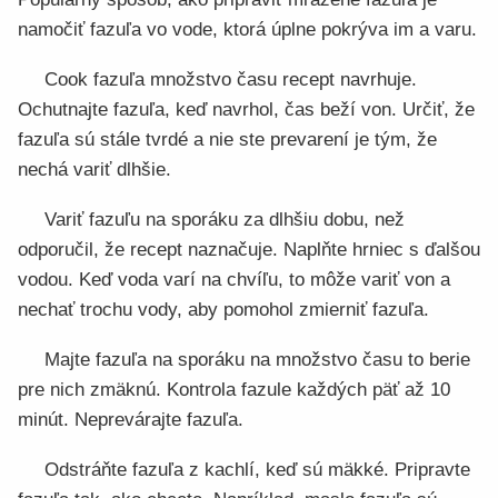
namočiť fazuľa vo vode, ktorá úplne pokrýva im a varu.
Cook fazuľa množstvo času recept navrhuje.
Ochutnajte fazuľa, keď navrhol, čas beží von. Určiť, že
fazuľa sú stále tvrdé a nie ste prevarení je tým, že
nechá variť dlhšie.
Variť fazuľu na sporáku za dlhšiu dobu, než
odporučil, že recept naznačuje. Naplňte hrniec s ďalšou
vodou. Keď voda varí na chvíľu, to môže variť von a
nechať trochu vody, aby pomohol zmierniť fazuľa.
Majte fazuľa na sporáku na množstvo času to berie
pre nich zmäknú. Kontrola fazule každých päť až 10
minút. Neprevárajte fazuľa.
Odstráňte fazuľa z kachlí, keď sú mäkké. Pripravte