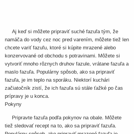
Aj keď si môžete pripraviť suché fazuľa tým, že
namáča do vody cez noc pred varením, môžete tiež len
chcete variť fazuľu, ktoré si kúpite mrazené alebo
konzervované od obchodu s potravinami. Môžete si
vytvoriť mnoho rôznych druhov fazule, vrátane fazuľa a
maslo fazuľa. Populárny spôsob, ako sa pripraviť
fazuľa, je im teplo na sporáku. Niektorí kuchári
začiatočník zistí, že ich fazuľa sú stále ťažké po čas
prípravy je u konca.
Pokyny
Pripravte fazuľa podľa pokynov na obale. Môžete
tiež sledovať recept na to, ako sa pripraviť fazuľa.
Populárny spôsob, ako pripraviť mrazené fazuľa je