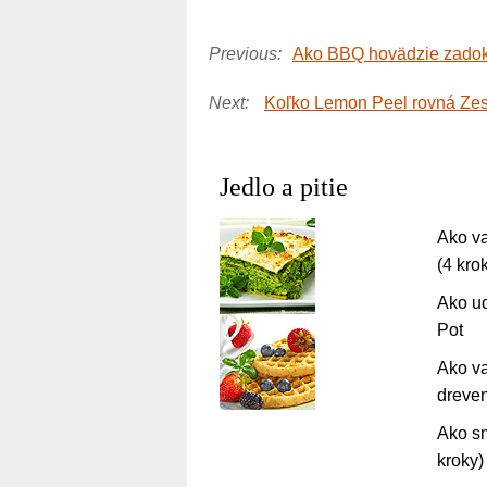
Previous:
Ako BBQ hovädzie zado
Next:
Koľko Lemon Peel rovná Zes
Jedlo a pitie
Ako va
(4 kro
Ako ud
Pot
Ako va
dreven
Ako sm
kroky)