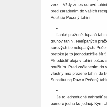
verzii. Vždy zmes surové tahini
pred zaradením do vašich rece
Použitie Pečený tahini
Ľahké pražené, lúpaná tahin
druhov tahini. Nelúpaných praže
surových tie nelúpaných. Pečené
pretože je to jednoduchšie šíriť
Ak oddeliť oleja v tahini poča
použitím. Pred začlenením do v
vlastný mix pražené tahini do k
Substituting Raw a Pečený tahi
Je to jednoduché nahradiť s
pomere jedna ku jednej. Kým ch