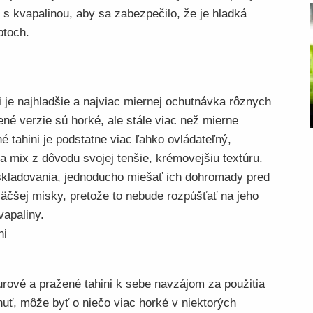
 s kvapalinou, aby sa zabezpečilo, že je hladká
ptoch.
i je najhladšie a najviac miernej ochutnávka rôznych
né verzie sú horké, ale stále viac než mierne
 tahini je podstatne viac ľahko ovládateľný,
 a mix z dôvodu svojej tenšie, krémovejšiu textúru.
s skladovania, jednoducho miešať ich dohromady pred
äčšej misky, pretože to nebude rozpúšťať na jeho
vapaliny.
ni
urové a pražené tahini k sebe navzájom za použitia
uť, môže byť o niečo viac horké v niektorých