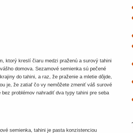
, ktorý kreslí čiaru medzi praženú a surový tahini
 do vášho domova. Sezamové semienka sú pečené
ajiny do tahini, a raz, že praženie a mletie dôjde,
vou je, že zatiaľ čo vy nemôžete zmeniť váš surové
e bez problémov nahradiť dva typy tahini pre seba
é semienka, tahini je pasta konzistenciou