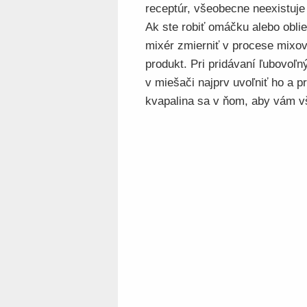
receptúr, všeobecne neexistuje
Ak ste robiť omáčku alebo obli
mixér zmierniť v procese mixo
produkt. Pri pridávaní ľubovoľný
v miešači najprv uvoľniť ho a pr
kvapalina sa v ňom, aby vám vš