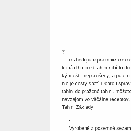
?
rozhodujúce praženie krokom
koná dlho pred tahini robí to
kým ešte neporušený, a potom kr
nie je cesty späť. Dobrou sprá
tahini do pražené tahini, môžet
navzájom vo väčšine receptov.
Tahini Základy
Vyrobené z pozemné sezamov