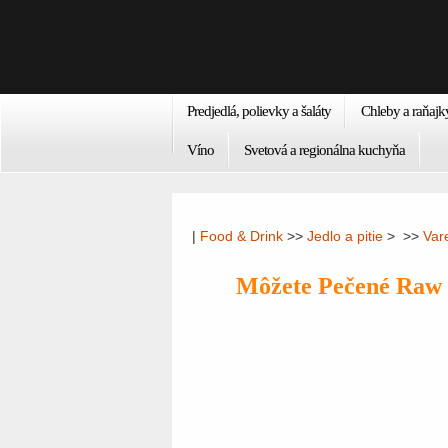
Predjedlá, polievky a šaláty
Chleby a raňajk
Víno
Svetová a regionálna kuchyňa
|
Food & Drink
>>
Jedlo a pitie
> >>
Var
Môžete Pečené Raw 