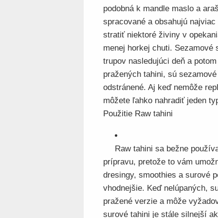
podobná k mandle maslo a ara
spracované a obsahujú najviac ž
stratiť niektoré živiny v opeka
menej horkej chuti. Sezamové 
trupov nasledujúci deň a potom
pražených tahini, sú sezamové
odstránené. Aj keď nemôže repli
môžete ľahko nahradiť jeden typ
Použitie Raw tahini
Raw tahini sa bežne používa
prípravu, pretože to vám umožn
dresingy, smoothies a surové po
vhodnejšie. Keď nelúpaných, sur
pražené verzie a môže vyžadov
surové tahini je stále silnejší 