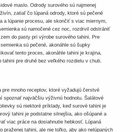
šidové maslo. Odrody surového sú najmenej
ivín, zatiaľ čo lúpaná odrody, ktoré sú pečené
nia a lúpanie procesu, ale skončiť s viac miernym,
semienka sú namočené cez noc, rozdrvil odstrániť
 zem do pasty pri výrobe surového tahini. Pre
 semienka sú pečené, akonáhle sú šupky
kovať tento proces, akonáhle tahini je krajina,
 tahini pre druhé bez veľkého rozdielu v chuti.
 pre mnoho receptov, ktoré vyžadujú čerstvé
í spoznať najväčšiu výživnú hodnotu. Šalátové
lievky sú niektoré príklady, keď surové tahini je
ový tahini je podstatne silnejšia, ako ošúpané a
ať viac práce na dosiahnutie hebkosť. Lúpaná
ako praženej tahini, ale nie toľko, aby ako nelúpaných