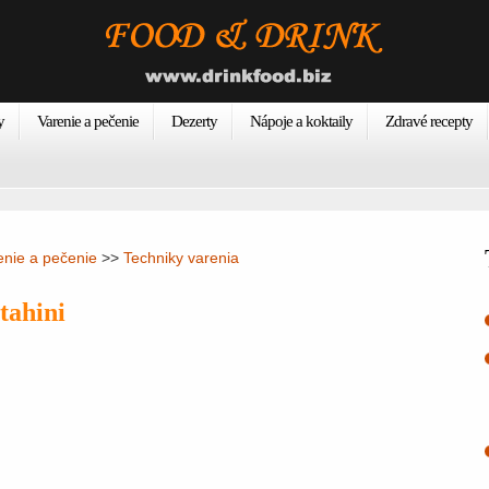
y
Varenie a pečenie
Dezerty
Nápoje a koktaily
Zdravé recepty
enie a pečenie
>>
Techniky varenia
tahini