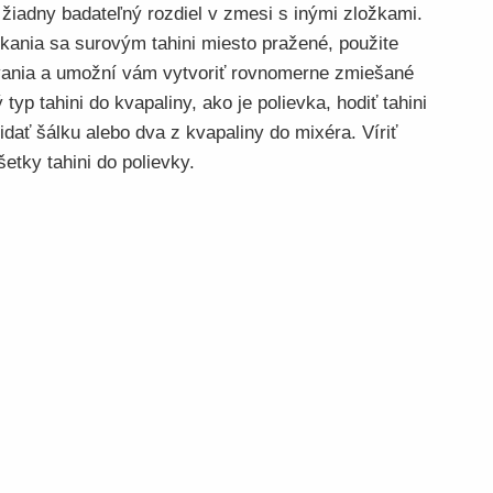
 žiadny badateľný rozdiel v zmesi s inými zložkami.
ekania sa surovým tahini miesto pražené, použite
vania a umožní vám vytvoriť rovnomerne zmiešané
 typ tahini do kvapaliny, ako je polievka, hodiť tahini
idať šálku alebo dva z kvapaliny do mixéra. Víriť
etky tahini do polievky.