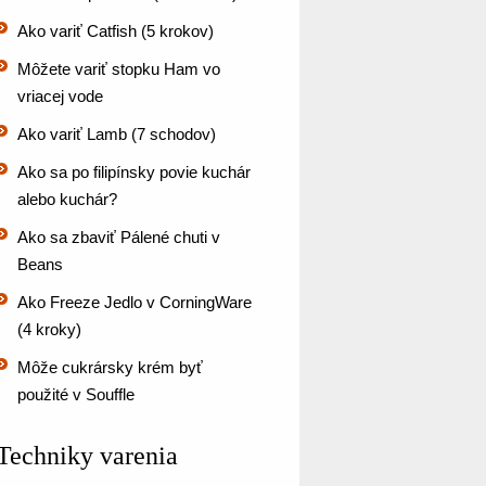
Ako variť Catfish (5 krokov)
Môžete variť stopku Ham vo
vriacej vode
Ako variť Lamb (7 schodov)
Ako sa po filipínsky povie kuchár
alebo kuchár?
Ako sa zbaviť Pálené chuti v
Beans
Ako Freeze Jedlo v CorningWare
(4 kroky)
Môže cukrársky krém byť
použité v Souffle
Techniky varenia