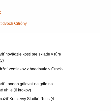
k
t dvoch Citróny
riť hovädzie kosti pre sklade v rúre
ky)
ržať zemiakov z hnednutie v Crock-
riť London grilovať na grile na
é uhlie (6 krokov)
ažiť Konzervy Sladké Rolls (4