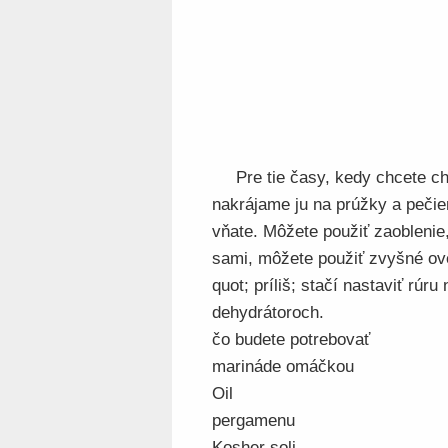
Pre tie časy, kedy chcete ch
nakrájame ju na prúžky a pečie
vňate. Môžete použiť zaoblenie,
sami, môžete použiť zvyšné ove
quot; príliš; stačí nastaviť rúru
dehydrátoroch.
čo budete potrebovať
marináde omáčkou
Oil
pergamenu
Kosher soli