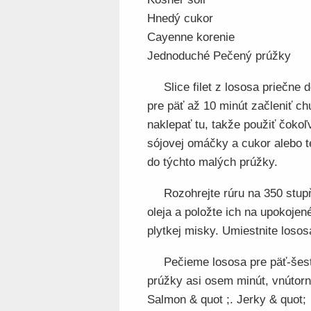
Hnedý cukor
Cayenne korenie
Jednoduché Pečený prúžky
Slice filet z lososa priečne 
pre päť až 10 minút začleniť ch
naklepať tu, takže použiť čokoľ
sójovej omáčky a cukor alebo t
do týchto malých prúžky.
Rozohrejte rúru na 350 stup
oleja a položte ich na upokoje
plytkej misky. Umiestnite losos
Pečieme lososa pre päť-šest
prúžky asi osem minút, vnútornú
Salmon & quot ;. Jerky & quot;