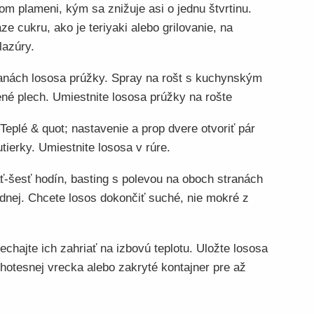
om plameni, kým sa znižuje asi o jednu štvrtinu.
e cukru, ako je teriyaki alebo grilovanie, na
lazúry.
ranách lososa prúžky. Spray na rošt s kuchynským
ené plech. Umiestnite lososa prúžky na rošte
 Teplé & quot; nastavenie a prop dvere otvoriť pár
ierky. Umiestnite lososa v rúre.
äť-šesť hodín, basting s polevou na oboch stranách
dnej. Chcete losos dokončiť suché, nie mokré z
chajte ich zahriať na izbovú teplotu. Uložte lososa
chotesnej vrecka alebo zakryté kontajner pre až