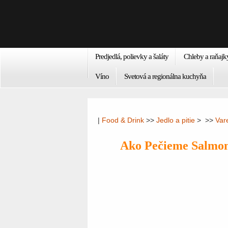
Predjedlá, polievky a šaláty
Chleby a raňajk
Víno
Svetová a regionálna kuchyňa
|
Food & Drink
>>
Jedlo a pitie
> >>
Var
Ako Pečieme Salmon