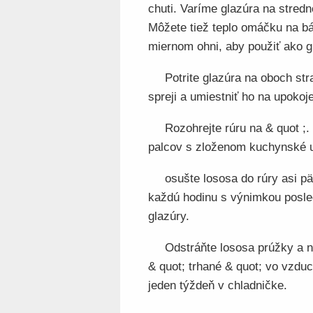
chuti. Varíme glazúra na stredn
Môžete tiež teplo omáčku na báz
miernom ohni, aby použiť ako g
Potrite glazúra na oboch st
spreji a umiestniť ho na upokoj
Rozohrejte rúru na & quot ;.
palcov s zloženom kuchynské ut
osušte lososa do rúry asi p
každú hodinu s výnimkou posle
glazúry.
Odstráňte lososa prúžky a ne
& quot; trhané & quot; vo vzdu
jeden týždeň v chladničke.