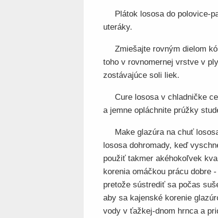
Plátok lososa do polovice-p
uteráky.
Zmiešajte rovným dielom kóš
toho v rovnomernej vrstve v pl
zostávajúce soli liek.
Cure lososa v chladničke ce
a jemne opláchnite prúžky stu
Make glazúra na chuť losos
lososa dohromady, keď vyschne 
použiť takmer akéhokoľvek kva
korenia omáčkou prácu dobre -
pretože sústrediť sa počas suše
aby sa kajenské korenie glazúr
vody v ťažkej-dnom hrnca a pri