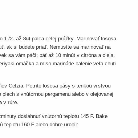
do 1 /2- až 3/4 palca celej prúžky. Marinovať lososa
uť, ak si budete priať. Nemusíte sa marinovať na
vek sa vám páči; päť až 10 minút v citróna a oleja,
eriyaki omáčka a miso marináde balenie veľa chuti
ňov Celzia. Potrite lososa pásy s tenkou vrstvou
né plech s vnútornou pergamenu alebo v olejovanej
a v rúre.
minuty dosiahnuť vnútornú teplotu 145 F. Bake
 teplotu 160 F alebo dobre urobil: