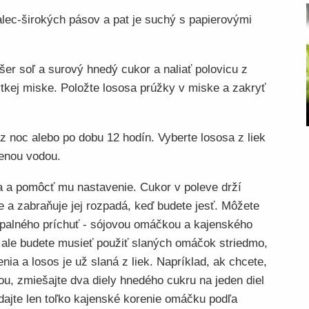
alec-širokých pásov a pat je suchý s papierovými
er soľ a surový hnedý cukor a naliať polovicu z
ytkej miske. Položte lososa prúžky v miske a zakryť
z noc alebo po dobu 12 hodín. Vyberte lososa z liek
denou vodou.
a a pomôcť mu nastavenie. Cukor v poleve drží
a zabraňuje jej rozpadá, keď budete jesť. Môžete
palného príchuť - sójovou omáčkou a kajenského
 ale budete musieť použiť slaných omáčok striedmo,
nia a losos je už slaná z liek. Napríklad, ak chcete,
ou, zmiešajte dva diely hnedého cukru na jeden diel
dajte len toľko kajenské korenie omáčku podľa