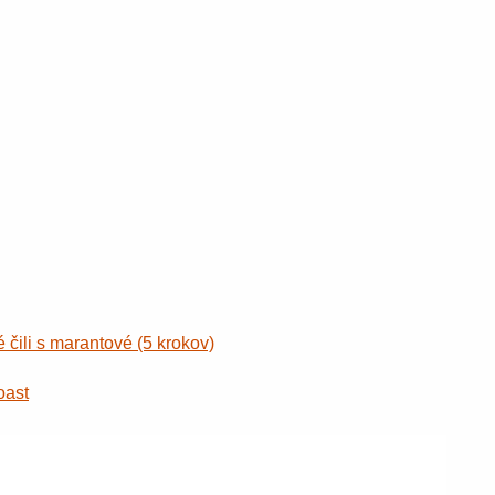
 čili s marantové (5 krokov)
oast