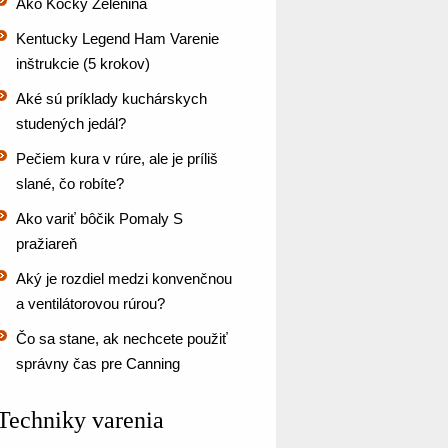
Ako Kocky Zelenina
Kentucky Legend Ham Varenie
inštrukcie (5 krokov)
Aké sú príklady kuchárskych
studených jedál?
Pečiem kura v rúre, ale je príliš
slané, čo robíte?
Ako variť bôčik Pomaly S
pražiareň
Aký je rozdiel medzi konvenčnou
a ventilátorovou rúrou?
Čo sa stane, ak nechcete použiť
správny čas pre Canning
Techniky varenia