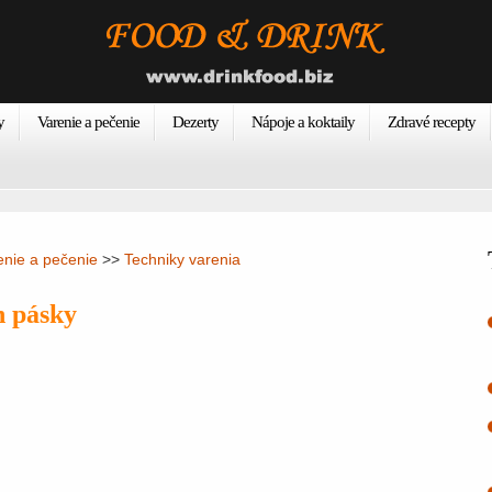
y
Varenie a pečenie
Dezerty
Nápoje a koktaily
Zdravé recepty
enie a pečenie
>>
Techniky varenia
 pásky