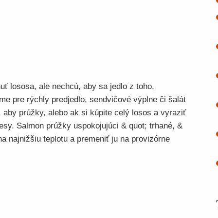
uť lososa, ale nechcú, aby sa jedlo z toho,
me pre rýchly predjedlo, sendvičové výplne či šalát
 aby prúžky, alebo ak si kúpite celý losos a vyraziť
sy. Salmon prúžky uspokojujúci & quot; trhané, &
 na najnižšiu teplotu a premeniť ju na provizórne