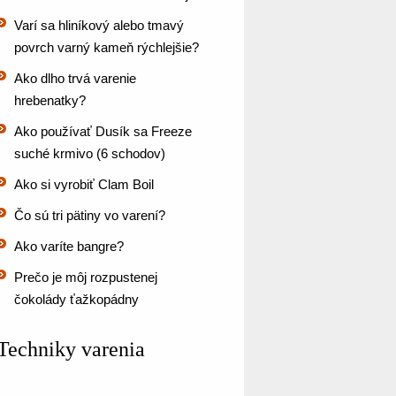
Varí sa hliníkový alebo tmavý
povrch varný kameň rýchlejšie?
Ako dlho trvá varenie
hrebenatky?
Ako používať Dusík sa Freeze
suché krmivo (6 schodov)
Ako si vyrobiť Clam Boil
Čo sú tri pätiny vo varení?
Ako varíte bangre?
Prečo je môj rozpustenej
čokolády ťažkopádny
Techniky varenia