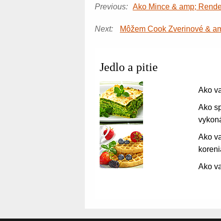
Previous:
Ako Mince & amp; Render 
Next:
Môžem Cook Zverinové & amp
Jedlo a pitie
Ako va
Ako sp
vykon
Ako v
koren
Ako va