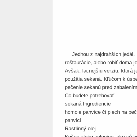
Jednou z najdrahších jedál,
reštaurácie, alebo robiť doma 
Avšak, lacnejšiu verziu, ktorá
použitia sekaná. Kľúčom k úspec
pečenie sekanú pred zabalením
Čo budete potrebovať
sekaná Ingrediencie
homole panvice či plech na peč
panvici
Rastlinný olej
Kečup alebo zeleninu, ako sú h