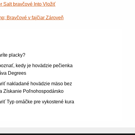
Salt bravčové Into Vložiť
; Bravčové v fajčiar Zároveň
ríte placky?
oznať, kedy je hovädzie pečienka
áva Degrees
ariť nakladané hovädzie mäso bez
ia Získanie Poľnohospodársko
riť Typ omáčke pre vykostené kura