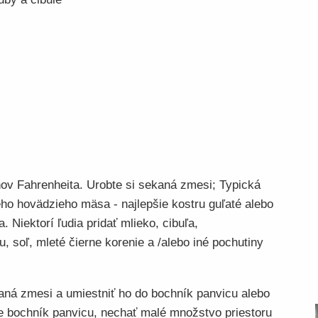
ňov Fahrenheita. Urobte si sekaná zmesi; Typická
o hovädzieho mäsa - najlepšie kostru guľaté alebo
a. Niektorí ľudia pridať mlieko, cibuľa,
 soľ, mleté ​​čierne korenie a /alebo iné pochutiny
aná zmesi a umiestniť ho do bochník panvicu alebo
e bochník panvicu, nechať malé množstvo priestoru