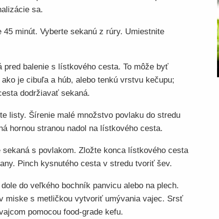
alizácie sa.
 45 minút. Vyberte sekanú z rúry. Umiestnite
 pred balenie s lístkového cesta. To môže byť
ako je cibuľa a húb, alebo tenkú vrstvu kečupu;
cesta dodržiavať sekaná.
te listy. Šírenie malé množstvo povlaku do stredu
ná hornou stranou nadol na lístkového cesta.
e sekaná s povlakom. Zložte konca lístkového cesta
any. Pinch kysnutého cesta v stredu tvoriť šev.
dole do veľkého bochník panvicu alebo na plech.
 v miske s metličkou vytvoriť umývania vajec. Srsť
s vajcom pomocou food-grade kefu.