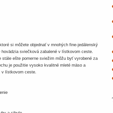
 ktoré si môžete objednať v mnohých fine-jedálenský
je hovädzia sviečková zabalené v lístkovom ceste.
 je stále ešte pomerne sviežim môžu byť vyrobené za
hu je použitie vysoko kvalitné mleté ​​mäso a
 v lístkovom ceste.
enie
uby a cibule