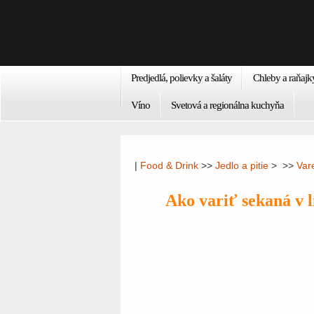
Predjedlá, polievky a šaláty
Chleby a raňajk
Víno
Svetová a regionálna kuchyňa
|
Food & Drink
>>
Jedlo a pitie
> >>
Var
Ako variť sekaná v l