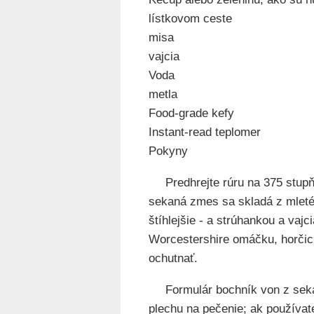
lístkovom ceste
misa
vajcia
Voda
metla
Food-grade kefy
Instant-read teplomer
Pokyny
Predhrejte rúru na 375 stup
sekaná zmes sa skladá z mletéh
štíhlejšie - a strúhankou a vajci
Worcestershire omáčku, horčicu,
ochutnať.
Formulár bochník von z sek
plechu na pečenie; ak používat