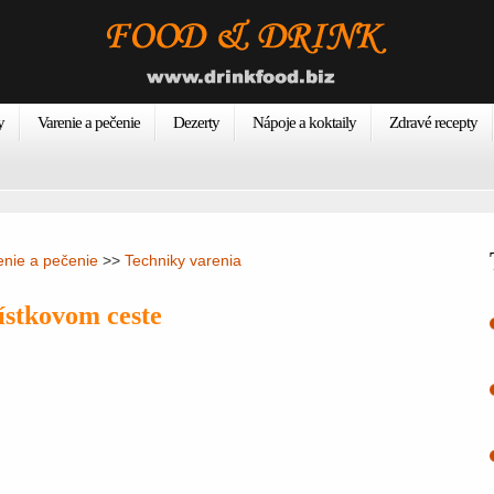
y
Varenie a pečenie
Dezerty
Nápoje a koktaily
Zdravé recepty
enie a pečenie
>>
Techniky varenia
ístkovom ceste