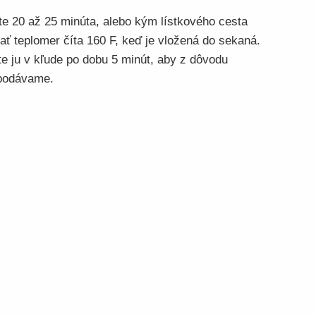
te 20 až 25 minúta, alebo kým lístkového cesta
tať teplomer číta 160 F, keď je vložená do sekaná.
te ju v kľude po dobu 5 minút, aby z dôvodu
 podávame.