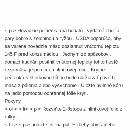
< p > Hovädzie pečienka má bohatú , výdatné chuť a
pary dobre s zeleninou a ryžou . USDA odporúča, aby
sa varené hovädzie mäso dosiahnuť vnútornú teplotu
145 F pred konzumáciou . Jedným zo spôsobov ,
domáci kuchári posilniť vnútornej teploty tohto husté
rezu mäsa je pomocou hliníkovej fólie . Krycie
pečienku s hliníkovou fóliou bude udržiavať povrch
mäsa z pálenia alebo vysychanie . Uložte bylinné kôru
na jedlo pomocou ochrannej fólie kryt .
Pokyny
< ol > < li> < p > Rozviňte 2-3stopa z hliníkovej fólie z
rolky .
< Li > < p > položte list na pult Príbehy obyčajného