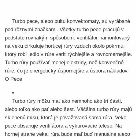
Turbo pece, alebo pultu konvektomaty, sú vyrábané
pod rôznymi značkami. Všetky turbo pece pracujú v
podstate rovnakým spôsobom: ventilátor namontovaný
na veku cirkuluje horúcej rúry vzduch okolo pokrmu,
ktorý robí jedlo v rúre variť rýchlejšie a rovnomernejšie.
Turbo rúry používať menej elektriny, než konvenčné
rúre, čo je energeticky úspornejšie a úspora nákladov.
O Pece
Turbo rúry môžu mať ako nemnoho ako tri časti,
alebo toľko ako päť alebo šesť. Väčšina turbo rúry majú
sklenenú misu, ktorá je považovaná sama rúra. Veko
pece obsahuje ventilátora a vykurovacie teleso. Na
hornej strane veka, rúra bude mať buď manuálne alebo