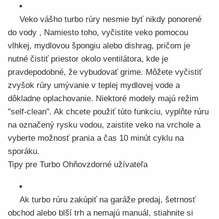
Veko vášho turbo rúry nesmie byť nikdy ponorené
do vody , Namiesto toho, vyčistite veko pomocou
vlhkej, mydlovou špongiu alebo dishrag, pričom je
nutné čistiť priestor okolo ventilátora, kde je
pravdepodobné, že vybudovať grime. Môžete vyčistiť
zvyšok rúry umývanie v teplej mydlovej vode a
dôkladne oplachovanie. Niektoré modely majú režim
"self-clean". Ak chcete použiť túto funkciu, vyplňte rúru
na označený rysku vodou, zaistite veko na vrchole a
vyberte možnosť prania a čas 10 minút cyklu na
sporáku.
Tipy pre Turbo Ohňovzdorné užívateľa
Ak turbo rúru zakúpiť na garáže predaj, šetrnosť
obchod alebo blší trh a nemajú manuál, stiahnite si