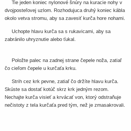
Tie jeden koniec nylonové šnúry na kuracie nohy v
dvojposteľovej uzlom. Rozhodujuca druhý koniec kábla
okolo vetva stromu, aby sa zavesiť kurča hore nohami.
Uchopte hlavu kurča sa s rukavicami, aby sa
zabránilo uhryznutie alebo ťukal.
Položte palec na zadnej strane čepele noža, zatiaľ
čo cieľom čepele u kurčaťa krku.
Strih cez krk pevne, zatiaľ čo držíte hlavu kurča.
Skúste sa dostať kotúč skrz krk jedným rezom.
Nechajte kurča visieť a krvácať von, ktorý odstraňuje
nečistoty z tela kurčaťa pred tým, než je zmasakrovali.