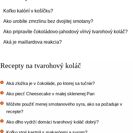
Koľko kalórií v košíčku?
Ako urobíte zmrzlinu bez dvojitej smotany?
Ako pripravíte čokoládovo-jahodový vírivý tvarohový koláč?
Aká je maillardova reakcia?
Recepty na tvarohový koláč
Aká zložka je v čokoláde, po ktorej sa tučnie?
Ako piecť Cheesecake v malej sklenenej Pan
Môžete použiť menej smotanového syra, ako sa požaduje v
recepte?
Ako dlho vydrží domáci tvarohový koláč dobrý?
Koľko stojí kastról s makarónmi a syrom?