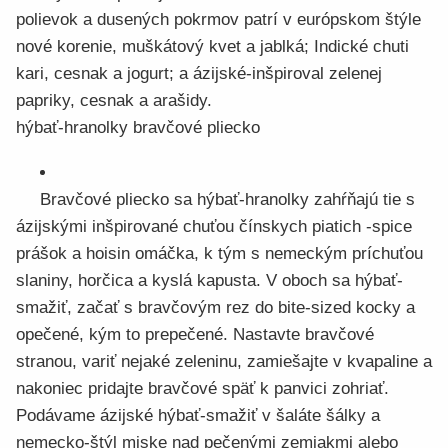
polievok a dusených pokrmov patrí v európskom štýle
nové korenie, muškátový kvet a jablká; Indické chuti
kari, cesnak a jogurt; a ázijské-inšpiroval zelenej
papriky, cesnak a arašidy.
hýbať-hranolky bravčové pliecko
Bravčové pliecko sa hýbať-hranolky zahŕňajú tie s
ázijskými inšpirované chuťou čínskych piatich -spice
prášok a hoisin omáčka, k tým s nemeckým príchuťou
slaniny, horčica a kyslá kapusta. V oboch sa hýbať-
smažiť, začať s bravčovým rez do bite-sized kocky a
opečené, kým to prepečené. Nastavte bravčové
stranou, variť nejaké zeleninu, zamiešajte v kvapaline a
nakoniec pridajte bravčové späť k panvici zohriať.
Podávame ázijské hýbať-smažiť v šaláte šálky a
nemecko-štýl miske nad pečenými zemiakmi alebo