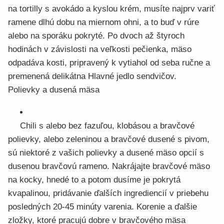
na tortilly s avokádo a kyslou krém, musíte najprv variť
ramene dlhú dobu na miernom ohni, a to buď v rúre
alebo na sporáku pokryté. Po dvoch až štyroch
hodinách v závislosti na veľkosti pečienka, mäso
odpadáva kosti, pripravený k vytiahol od seba ručne a
premenená delikátna Hlavné jedlo sendvičov.
Polievky a dusená mäsa
Chili s alebo bez fazuľou, klobásou a bravčové
polievky, alebo zeleninou a bravčové dusené s pivom,
sú niektoré z vašich polievky a dusené mäso opcií s
dusenou bravčovú rameno. Nakrájajte bravčové mäso
na kocky, hnedé to a potom dusíme je pokrytá
kvapalinou, pridávanie ďalších ingrediencií v priebehu
posledných 20-45 minúty varenia. Korenie a ďalšie
zložky, ktoré pracujú dobre v bravčového mäsa