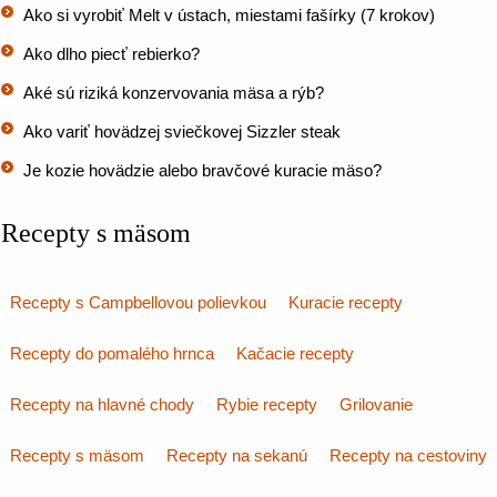
Ako si vyrobiť Melt v ústach, miestami fašírky (7 krokov)
Ako dlho piecť rebierko?
Aké sú riziká konzervovania mäsa a rýb?
Ako variť hovädzej sviečkovej Sizzler steak
Je kozie hovädzie alebo bravčové kuracie mäso?
Recepty s mäsom
Recepty s Campbellovou polievkou
Kuracie recepty
Recepty do pomalého hrnca
Kačacie recepty
Recepty na hlavné chody
Rybie recepty
Grilovanie
Recepty s mäsom
Recepty na sekanú
Recepty na cestoviny