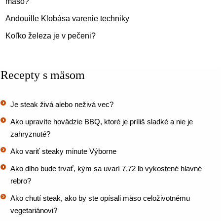
mäso?
Andouille Klobása varenie techniky
Koľko železa je v pečeni?
Recepty s mäsom
Je steak živá alebo neživá vec?
Ako upravíte hovädzie BBQ, ktoré je príliš sladké a nie je
zahryznuté?
Ako variť steaky minute Výborne
Ako dlho bude trvať, kým sa uvarí 7,72 lb vykostené hlavné
rebro?
Ako chutí steak, ako by ste opísali mäso celoživotnému
vegetariánovi?