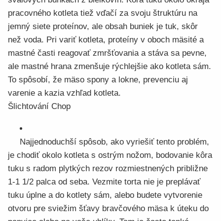
pracovného kotleta tiež vďačí za svoju štruktúru na
jemný siete proteínov, ale obsah buniek je tuk, skôr
než voda. Pri variť kotleta, proteíny v oboch mäsité a
mastné časti reagovať zmršťovania a stáva sa pevne,
ale mastné hrana zmenšuje rýchlejšie ako kotleta sám.
To spôsobí, že mäso spony a lokne, prevenciu aj
varenie a kazia vzhľad kotleta.
Šlichtování Chop
Najjednoduchší spôsob, ako vyriešiť tento problém,
je chodiť okolo kotleta s ostrým nožom, bodovanie kôra
tuku s radom plytkých rezov rozmiestnených približne
1-1 1/2 palca od seba. Vezmite torta nie je preplávať
tuku úplne a do kotlety sám, alebo budete vytvorenie
otvoru pre sviežim šťavy bravčového mäsa k úteku do