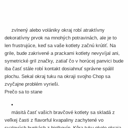
zvlnený alebo volániky okraj robí atraktívny
dekoratívny prvok na mnohých potravinách, ale je to
len frustrujúce, keď sa vaše kotlety začnú krútiť. Na
grile, bude zakrivené a prackami kotlety nevyvíjal ani,
symetrické gril značky, zatiaľ čo v horúcej panvici bude
iba časť stále robí kontakt dosiahnuť správne spálil
plochu. Sekal okraj tuku na okraji svojho Chop sa
zvyčajne problém vyrieši.
Prečo sa to stane
mäsitá časť vašich bravčové kotlety sa skladá z
veľkej časti z flavorful kvapaliny zachytené vo
svalových bunkách z bielkovín. Kôra tuku okolo okraja