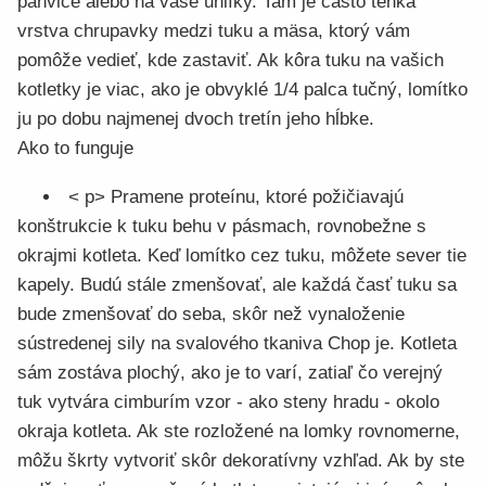
panvice alebo na vaše uhlíky. Tam je často tenká
vrstva chrupavky medzi tuku a mäsa, ktorý vám
pomôže vedieť, kde zastaviť. Ak kôra tuku na vašich
kotletky je viac, ako je obvyklé 1/4 palca tučný, lomítko
ju po dobu najmenej dvoch tretín jeho hĺbke.
Ako to funguje
< p> Pramene proteínu, ktoré požičiavajú
konštrukcie k tuku behu v pásmach, rovnobežne s
okrajmi kotleta. Keď lomítko cez tuku, môžete sever tie
kapely. Budú stále zmenšovať, ale každá časť tuku sa
bude zmenšovať do seba, skôr než vynaloženie
sústredenej sily na svalového tkaniva Chop je. Kotleta
sám zostáva plochý, ako je to varí, zatiaľ čo verejný
tuk vytvára cimburím vzor - ako steny hradu - okolo
okraja kotleta. Ak ste rozložené na lomky rovnomerne,
môžu škrty vytvoriť skôr dekoratívny vzhľad. Ak by ste