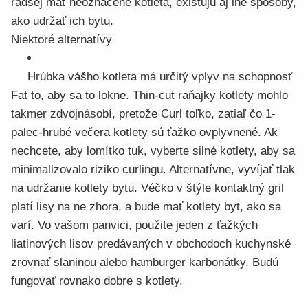
radšej mať neoznačené kotleta, existujú aj iné spôsoby,
ako udržať ich bytu.
Niektoré alternatívy
Hrúbka vášho kotleta má určitý vplyv na schopnosť
Fat to, aby sa to lokne. Thin-cut raňajky kotlety mohlo
takmer zdvojnásobí, pretože Curl toľko, zatiaľ čo 1-
palec-hrubé večera kotlety sú ťažko ovplyvnené. Ak
nechcete, aby lomítko tuk, vyberte silné kotlety, aby sa
minimalizovalo riziko curlingu. Alternatívne, vyvíjať tlak
na udržanie kotlety bytu. Véčko v štýle kontaktný gril
platí lisy na ne zhora, a bude mať kotlety byt, ako sa
varí. Vo vašom panvici, použite jeden z ťažkých
liatinových lisov predávaných v obchodoch kuchynské
zrovnať slaninou alebo hamburger karbonátky. Budú
fungovať rovnako dobre s kotlety.