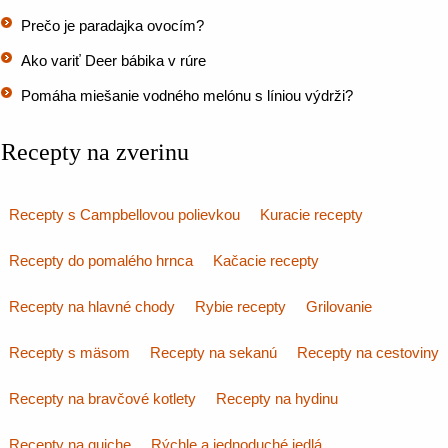
Prečo je paradajka ovocím?
Ako variť Deer bábika v rúre
Pomáha miešanie vodného melónu s líniou výdrži?
Recepty na zverinu
Recepty s Campbellovou polievkou
Kuracie recepty
Recepty do pomalého hrnca
Kačacie recepty
Recepty na hlavné chody
Rybie recepty
Grilovanie
Recepty s mäsom
Recepty na sekanú
Recepty na cestoviny
Recepty na bravčové kotlety
Recepty na hydinu
Recepty na quiche
Rýchle a jednoduché jedlá