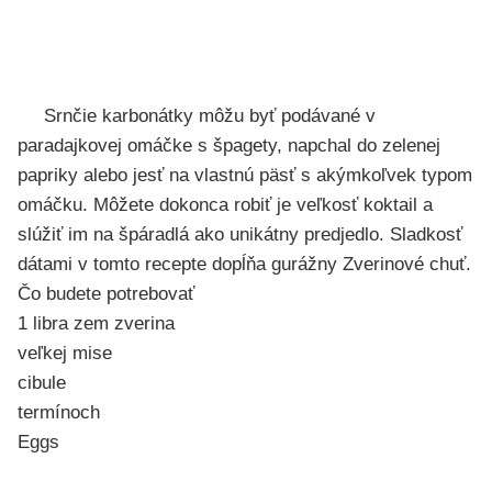
Srnčie karbonátky môžu byť podávané v
paradajkovej omáčke s špagety, napchal do zelenej
papriky alebo jesť na vlastnú päsť s akýmkoľvek typom
omáčku. Môžete dokonca robiť je veľkosť koktail a
slúžiť im na špáradlá ako unikátny predjedlo. Sladkosť
dátami v tomto recepte dopĺňa gurážny Zverinové chuť.
Čo budete potrebovať
1 libra zem zverina
veľkej mise
cibule
termínoch
Eggs