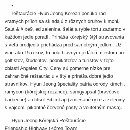
reštaurácie Hyun Jeong Korean ponúka rad
vratných príloh sa skladajú z rôznych druhov kimchi,
Saut & # xe9, ed zelenina, šalát a rybie tortu zadarmo v
každom jedle poradí. Prináša kórejský štýl stravovania
s veľa predjedlá prichádza pred samotným jedlom. Už
viac ako 15 rokov, to bolo hlavným jedáleň miestom pre
golfistov, študentov, podnikateľov a turistov v tejto
oblasti Angeles City. Ceny sú pomerne nízke pre
zahraničné reštauráciu v štýle prináša dobré jedlo
stravníkov. Hyun Jeong špeciality patria odrody kimchi,
ramyeon (kórejskej rezance), samgyupsal (bravčové
barbecue) a dolsot Bibimbap (zmiešané ryže a zeleniny
s vajcom, pikantné červené pasty a voliteľným mäsa).
Hyun Jeong Kórejská Reštaurácie
Friendship Highway (Kórea Town)