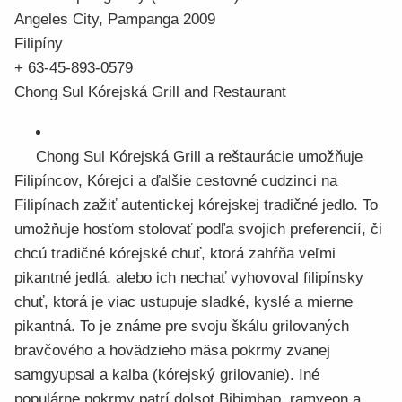
Angeles City, Pampanga 2009
Filipíny
+ 63-45-893-0579
Chong Sul Kórejská Grill and Restaurant
Chong Sul Kórejská Grill a reštaurácie umožňuje
Filipíncov, Kórejci a ďalšie cestovné cudzinci na
Filipínach zažiť autentickej kórejskej tradičné jedlo. To
umožňuje hosťom stolovať podľa svojich preferencií, či
chcú tradičné kórejské chuť, ktorá zahŕňa veľmi
pikantné jedlá, alebo ich nechať vyhovoval filipínsky
chuť, ktorá je viac ustupuje sladké, kyslé a mierne
pikantná. To je známe pre svoju škálu grilovaných
bravčového a hovädzieho mäsa pokrmy zvanej
samgyupsal a kalba (kórejský grilovanie). Iné
populárne pokrmy patrí dolsot Bibimbap, ramyeon a