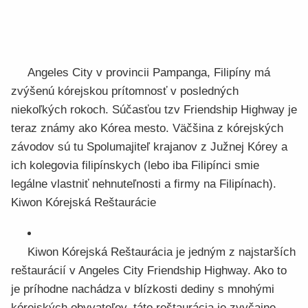
Angeles City v provincii Pampanga, Filipíny má
zvýšenú kórejskou prítomnosť v posledných
niekoľkých rokoch. Súčasťou tzv Friendship Highway je
teraz známy ako Kórea mesto. Väčšina z kórejských
závodov sú tu Spolumajiteľ krajanov z Južnej Kórey a
ich kolegovia filipínskych (lebo iba Filipínci smie
legálne vlastniť nehnuteľnosti a firmy na Filipínach).
Kiwon Kórejská Reštaurácie
Kiwon Kórejská Reštaurácia je jedným z najstarších
reštaurácií v Angeles City Friendship Highway. Ako to
je príhodne nachádza v blízkosti dediny s mnohými
kórejských obyvateľov, táto reštaurácia je zvyčajne