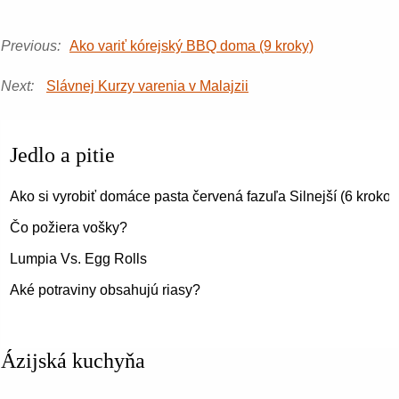
Previous:
Ako variť kórejský BBQ doma (9 kroky)
Next:
Slávnej Kurzy varenia v Malajzii
Jedlo a pitie
Ako si vyrobiť domáce pasta červená fazuľa Silnejší (6 krokov
Čo požiera vošky?
Lumpia Vs. Egg Rolls
Aké potraviny obsahujú riasy?
Ázijská kuchyňa