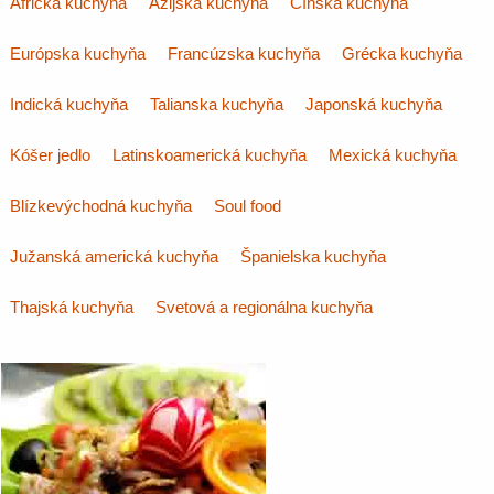
Africká kuchyňa
Ázijská kuchyňa
Čínska kuchyňa
Európska kuchyňa
Francúzska kuchyňa
Grécka kuchyňa
Indická kuchyňa
Talianska kuchyňa
Japonská kuchyňa
Kóšer jedlo
Latinskoamerická kuchyňa
Mexická kuchyňa
Blízkevýchodná kuchyňa
Soul food
Južanská americká kuchyňa
Španielska kuchyňa
Thajská kuchyňa
Svetová a regionálna kuchyňa