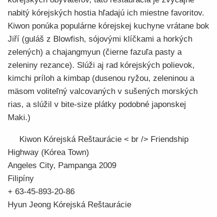
nabitý kórejských hostia hľadajú ich miestne favoritov.
Kiwon ponúka populárne kórejskej kuchyne vrátane bok
Jiří (guláš z Blowfish, sójovými klíčkami a horkých
zelených) a chajangmyun (čierne fazuľa pasty a
zeleniny rezance). Slúži aj rad kórejských polievok,
kimchi príloh a kimbap (dusenou ryžou, zeleninou a
mäsom voliteľný valcovaných v sušených morských
rias, a slúžil v bite-size plátky podobné japonskej
Maki.)
Kiwon Kórejská Reštaurácie < br /> Friendship
Highway (Kórea Town)
Angeles City, Pampanga 2009
Filipíny
+ 63-45-893-20-86
Hyun Jeong Kórejská Reštaurácie