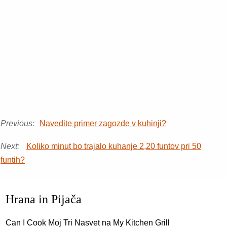
Previous:
Navedite primer zagozde v kuhinji?
Next:
Koliko minut bo trajalo kuhanje 2,20 funtov pri 50
funtih?
Hrana in Pijača
Can I Cook Moj Tri Nasvet na My Kitchen Grill