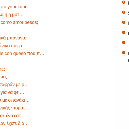
η στο γουακαμό…
όλα ή η μοτ…
s como amor besos;
νικά μπανάνα;
ικάνικο σαφρ…
hile con queso που π…
;
άς;
ζώα;
ς σαφράν με ρ…
 για να φτι…
κά με σπανάκι…
ανικής ντομάτ…
ο σε ένα εστ…
εάν έχετε διά…