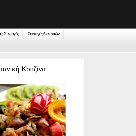
νές Συνταγές
Συνταγές Διακοπών
πανική Κουζίνα