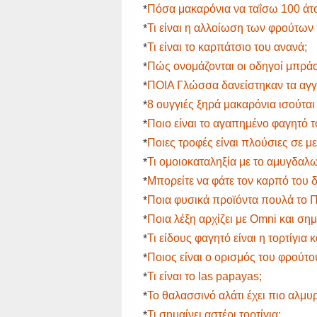
Πόσα μακαρόνια να ταΐσω 100 άτ
*
Τι είναι η αλλοίωση των φρούτω
*
Τι είναι το καρπάτσιο του ανανά;
*
Πώς ονομάζονται οι οδηγοί μπρά
*
ΠΟΙΑ Γλώσσα δανείστηκαν τα αγγλ
*
8 ουγγιές ξηρά μακαρόνια ισούτα
*
Ποιο είναι το αγαπημένο φαγητό 
*
Ποιες τροφές είναι πλούσιες σε με
*
Τι ομοιοκαταληξία με το αμυγδαλω
*
Μπορείτε να φάτε τον καρπό του
*
Ποια φυσικά προϊόντα πουλά το 
*
Ποια λέξη αρχίζει με Omni και ση
*
Τι είδους φαγητό είναι η τορτίγια 
*
Ποιος είναι ο ορισμός του φρούτο
*
Τι είναι το las papayas;
*
Το θαλασσινό αλάτι έχει πιο αλμ
*
Τι σημαίνει αστέρι τορτίγια;
*