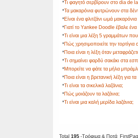
Τι φαγητό σερβίρουν στο dia de la
*
Τα μακαρόνια φυτρώνουν στα δέν
*
Είναι ένα φλιτζάνι ωμά μακαρόνια
*
Γιατί το Yankee Doodle έβαλε ένα
*
Τι είναι μια λέξη 5 γραμμάτων πο
*
Πώς χρησιμοποιείτε την τορτίγια
*
Ποια είναι η λέξη όταν μεταφράζε
*
Τι σημαίνει φαρδύ σακάκι στα εσπ
*
Μπορείτε να φάτε τα μήλα μπράμλ
*
Ποια είναι η βρετανική λέξη για 
*
Τι είναι τα σικελικά λαζάνια;
*
Πώς μοιάζουν τα λαζάνια;
*
Τι είναι μια καλή μερίδα λαζάνια;
*
Total
195
-Τρόφιμα & Ποτά FirstPa