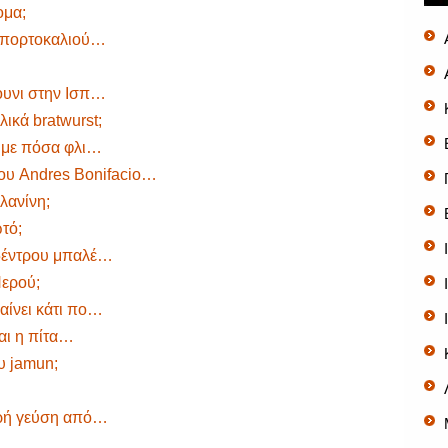
ομα;
ν πορτοκαλιού…
ουνι στην Ισπ…
ικά bratwurst;
ι με πόσα φλι…
του Andres Bonifacio…
λανίνη;
τό;
 δέντρου μπαλέ…
Περού;
μαίνει κάτι πο…
και η πίτα…
υ jamun;
υρή γεύση από…