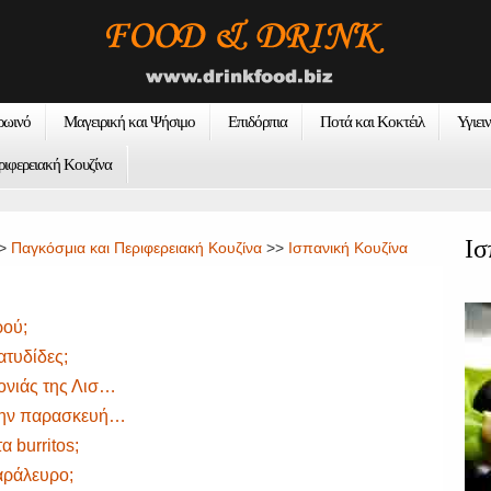
ρωινό
Μαγειρική και Ψήσιμο
Επιδόρπια
Ποτά και Κοκτέιλ
Υγιει
ριφερειακή Κουζίνα
Ισ
>
Παγκόσμια και Περιφερειακή Κουζίνα
>>
Ισπανική Κουζίνα
ρού;
ατυδίδες;
ονιάς της Λισ…
 την παρασκευή…
α burritos;
αράλευρο;