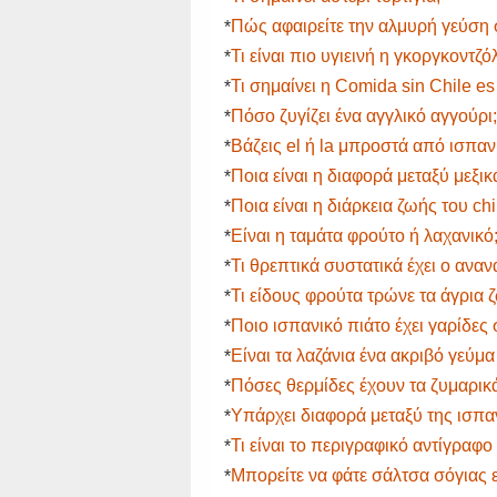
Πώς αφαιρείτε την αλμυρή γεύσ
*
Τι είναι πιο υγιεινή η γκοργκοντζ
*
Τι σημαίνει η Comida sin Chile e
*
Πόσο ζυγίζει ένα αγγλικό αγγούρι;
*
Βάζεις el ή la μπροστά από ισπα
*
Ποια είναι η διαφορά μεταξύ μεξ
*
Ποια είναι η διάρκεια ζωής του c
*
Είναι η ταμάτα φρούτο ή λαχανικό
*
Τι θρεπτικά συστατικά έχει ο αναν
*
Τι είδους φρούτα τρώνε τα άγρια ​​
*
Ποιο ισπανικό πιάτο έχει γαρίδε
*
Είναι τα λαζάνια ένα ακριβό γεύμα
*
Πόσες θερμίδες έχουν τα ζυμαρι
*
Υπάρχει διαφορά μεταξύ της ισπ
*
Τι είναι το περιγραφικό αντίγραφ
*
Μπορείτε να φάτε σάλτσα σόγιας 
*