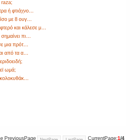
 raza;
τρα ή φτιάχνο…
 ίσο με 8 ουγ…
 φτερό και κάλεσε μ…
υ σημαίνει πι…
 σε μια πρότ…
ται από τα α…
εριδοειδή;
εϊ ωμά;
τα κολοκυθάκ…
ge PreviousPage
CurrentPage:
1
/4
NextPage
LastPage