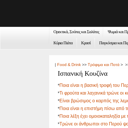
Ορεκτικά, Σούπες και Σαλάτες
Ψωμιά και Π
Κύρια Πιάτα
Κρασί
Παγκόσμια και Πε
|
Food & Drink
>>
Τρόφιμα και Ποτά
> >
Ισπανική Κουζίνα
Ποια είναι η βασική τροφή του Πε
*
Τι φρούτα και λαχανικά τρώνε οι κ
*
Είναι βρώσιμος ο καρπός της λεμ
*
Ποια είναι η επιστήμη πίσω από
*
Ποια λέξη έχει ομοιοκαταληξία με τ
*
Τρώνε οι άνθρωποι στο Περού ψ
*