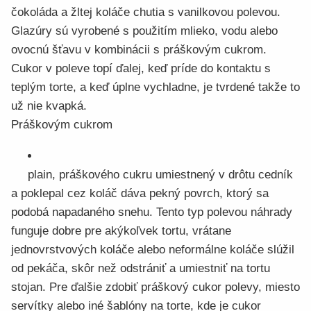
čokoláda a žltej koláče chutia s vanilkovou polevou.
Glazúry sú vyrobené s použitím mlieko, vodu alebo
ovocnú šťavu v kombinácii s práškovým cukrom.
Cukor v poleve topí ďalej, keď príde do kontaktu s
teplým torte, a keď úplne vychladne, je tvrdené takže to
už nie kvapká.
Práškovým cukrom
plain, práškového cukru umiestnený v drôtu cedník
a poklepal cez koláč dáva pekný povrch, ktorý sa
podobá napadaného snehu. Tento typ polevou náhrady
funguje dobre pre akýkoľvek tortu, vrátane
jednovrstvových koláče alebo neformálne koláče slúžil
od pekáča, skôr než odstrániť a umiestniť na tortu
stojan. Pre ďalšie zdobiť práškový cukor polevy, miesto
servítky alebo iné šablóny na torte, kde je cukor