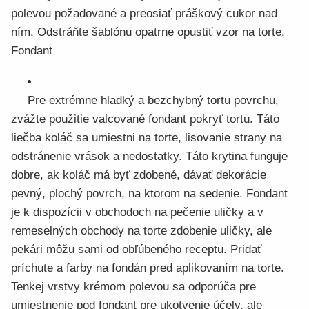
polevou požadované a preosiať práškový cukor nad
ním. Odstráňte šablónu opatrne opustiť vzor na torte.
Fondant
Pre extrémne hladký a bezchybný tortu povrchu,
zvážte použitie valcované fondant pokryť tortu. Táto
liečba koláč sa umiestni na torte, lisovanie strany na
odstránenie vrások a nedostatky. Táto krytina funguje
dobre, ak koláč má byť zdobené, dávať dekorácie
pevný, plochý povrch, na ktorom na sedenie. Fondant
je k dispozícii v obchodoch na pečenie uličky a v
remeselných obchody na torte zdobenie uličky, ale
pekári môžu sami od obľúbeného receptu. Pridať
príchute a farby na fondán pred aplikovaním na torte.
Tenkej vrstvy krémom polevou sa odporúča pre
umiestnenie pod fondant pre ukotvenie účely, ale