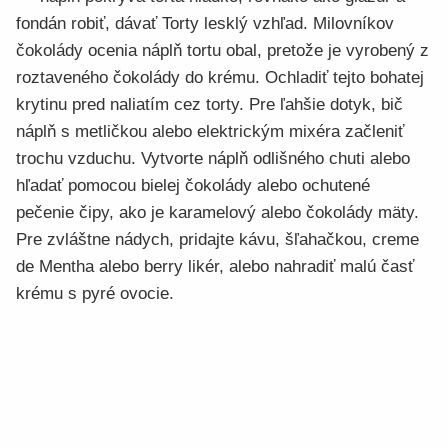
fondán robiť, dávať Torty lesklý vzhľad. Milovníkov
čokolády ocenia náplň tortu obal, pretože je vyrobený z
roztaveného čokolády do krému. Ochladiť tejto bohatej
krytinu pred naliatím cez torty. Pre ľahšie dotyk, bič
náplň s metličkou alebo elektrickým mixéra začleniť
trochu vzduchu. Vytvorte náplň odlišného chuti alebo
hľadať pomocou bielej čokolády alebo ochutené
pečenie čipy, ako je karamelový alebo čokolády mäty.
Pre zvláštne nádych, pridajte kávu, šľahačkou, creme
de Mentha alebo berry likér, alebo nahradiť malú časť
krému s pyré ovocie.