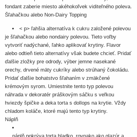
fondant zaberie miesto akéhokoľvek viditeľného poleva.
Šľahačkou alebo Non-Dairy Topping
< p> ľahšia alternatíva k cukru založené polevou
je šľahačkou alebo nondairy polevou. Tieto voľby
vytvoriť nadýchané, ľahko aplikovať krytiny. Flavor
alebo odtieň tieto alternatívy však budete chcieť. Pridať
ďalšie zložky pre odrody, výber jemne nasekané
orechy, drvené mäty cukríky alebo strúhaný čokoládu.
Pridať ďalšie bohatstvo šľahaním v zmäkčené
krémovým syrom. Umiestnite tento typ polevou
náhrada v dekoratér práškovým sáčku s veľkou
hviezdy špičke a deka torta s dollops na krytie. Vždy
chladom koláče, ktoré majú tento typ krytiny.
Náplň
náplň pokrýva torta hladko, rovnako ako glazúr a