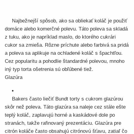
Najbežnejší spôsob, ako sa obliekať koláč je použiť
domáce alebo komerčné polevu. Táto poleva sa skladá
z tuku, ako je napríklad maslo, do ktorého cukrári
cukor sa zmieša. Rôzne príchute alebo farbivá sa pridá
a poleva sa aplikuje na ochladené koláč s špachtľou.
Cez popularitu a pohodlie štandardné polevou, mnoho
iný typ torta ošetrenia sú obľúbené tiež.
Glazúra
Bakers často liečiť Bundt torty s cukrom glazúrou
skôr než poleva. Táto glazúra sa naleje cez stále ešte
teplý koláč, zaplavujú horné a kaskádové dole po
stranách, takže rafinovaný prezentáciu. Glazúra pre
citrón koláče často obsahujú citrónovú šťavu, zatiaľ čo