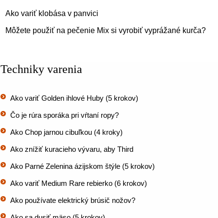
Ako variť klobása v panvici
Môžete použiť na pečenie Mix si vyrobiť vyprážané kurča?
Techniky varenia
Ako variť Golden ihlové Huby (5 krokov)
Čo je rúra sporáka pri vŕtaní ropy?
Ako Chop jarnou cibuľkou (4 kroky)
Ako znížiť kuracieho vývaru, aby Third
Ako Parné Zelenina ázijskom štýle (5 krokov)
Ako variť Medium Rare rebierko (6 krokov)
Ako používate elektrický brúsič nožov?
Ako sa dusiť mäso (5 krokov)