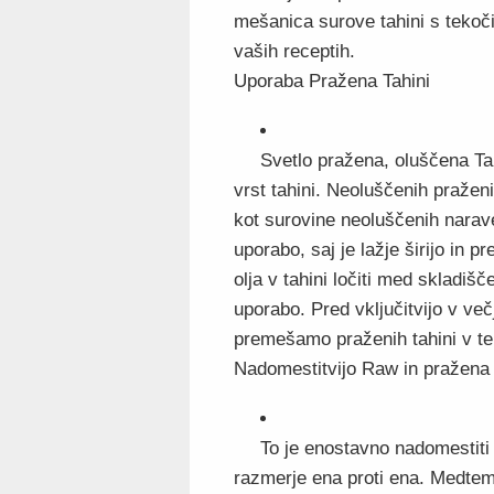
mešanica surove tahini s tekočin
vaših receptih.
Uporaba Pražena Tahini
Svetlo pražena, oluščena Tah
vrst tahini. Neoluščenih praženi
kot surovine neoluščenih narave
uporabo, saj je lažje širijo in
olja v tahini ločiti med skladi
uporabo. Pred vključitvijo v ve
premešamo praženih tahini v te
Nadomestitvijo Raw in pražena 
To je enostavno nadomestiti
razmerje ena proti ena. Medtem