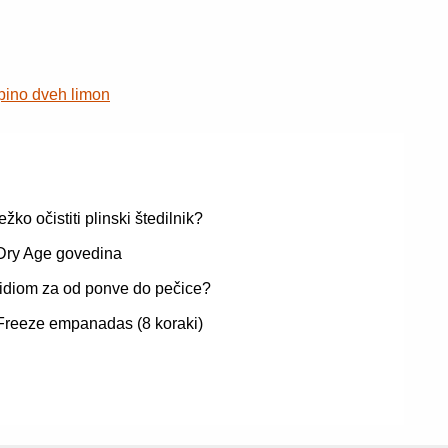
pino dveh limon
težko očistiti plinski štedilnik?
Dry Age govedina
 idiom za od ponve do pečice?
Freeze empanadas (8 koraki)