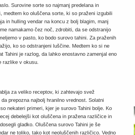
slo. Surovine sorte so najmanj predelana in
i, medtem ko oluščena sorte, ki so praženi izgubili
ja in hulling vendar na koncu z bolj blagim, manj
e namakamo čez noč, zdrobiti, da se odstranijo
meljemo v pasto, ko bodo surovo tahini. Za praženih
žijo, ko so odstranjeni luščine. Medtem ko si ne
t Tahini je razlog, da lahko enostavno zamenjal eno
e razlike v okusu.
blja za veliko receptov, ki zahtevajo svež
da prepozna najbolj hranilno vrednost. Solatni
 so nekateri primeri, kjer je surovo Tahini bolje. Ko
ecej debelejši kot oluščena in pražena različice in
 dosegli gladko. Oluščena surovo Tahini je še
ndar ne toliko, tako kot neoluščenih različico. Vedno