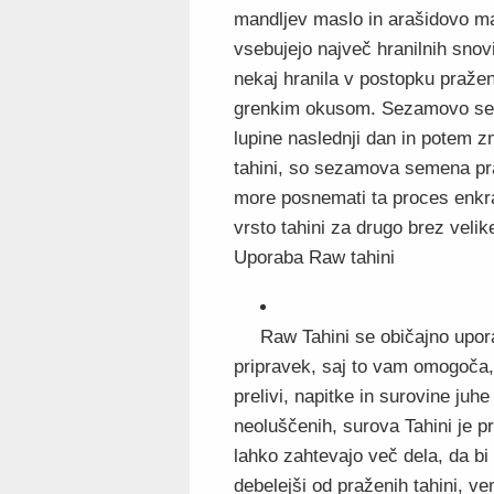
mandljev maslo in arašidovo ma
vsebujejo največ hranilnih snov
nekaj hranila v postopku pražen
grenkim okusom. Sezamovo sem
lupine naslednji dan in potem z
tahini, so sezamova semena pra
more posnemati ta proces enkra
vrsto tahini za drugo brez velik
Uporaba Raw tahini
Raw Tahini se običajno upora
pripravek, saj to vam omogoča, 
prelivi, napitke in surovine juhe
neoluščenih, surova Tahini je pr
lahko zahtevajo več dela, da bi
debelejši od praženih tahini, ve