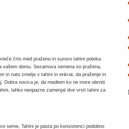
 vleče črto med praženo in surovo tahini poteka
o na vašem domu. Sezamova semena so pražena,
in nato zmelje v tahini in enkrat, da praženje in
aj. Dobra novica je, da medtem ko ne more obrniti
ahini, lahko neopazno zamenjal dve vrsti tahini za
vo seme, Tahini je pasta po konsistenci podobno