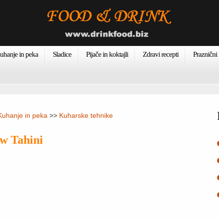
uhanje in peka
Sladice
Pijače in koktajli
Zdravi recepti
Praznični 
Kuhanje in peka
>>
Kuharske tehnike
w Tahini