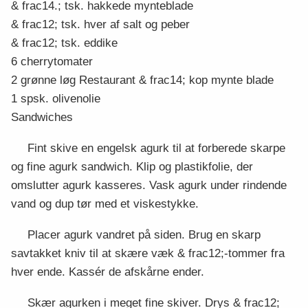
& frac14.; tsk. hakkede mynteblade
& frac12; tsk. hver af salt og peber
& frac12; tsk. eddike
6 cherrytomater
2 grønne løg Restaurant & frac14; kop mynte blade
1 spsk. olivenolie
Sandwiches
Fint skive en engelsk agurk til at forberede skarpe
og fine agurk sandwich. Klip og plastikfolie, der
omslutter agurk kasseres. Vask agurk under rindende
vand og dup tør med et viskestykke.
Placer agurk vandret på siden. Brug en skarp
savtakket kniv til at skære væk & frac12;-tommer fra
hver ende. Kassér de afskårne ender.
Skær agurken i meget fine skiver. Drys & frac12;