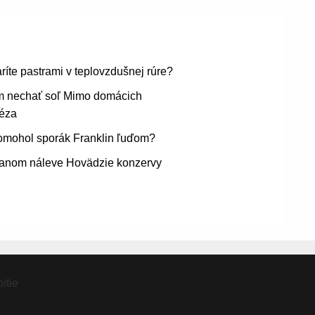
ríte pastrami v teplovzdušnej rúre?
 nechať soľ Mimo domácich
éza
omohol sporák Franklin ľuďom?
lanom náleve Hovädzie konzervy
itie