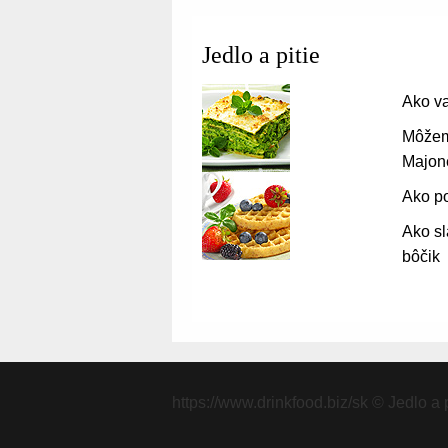
Jedlo a pitie
Ako va
Môžem
Majon
Ako p
Ako s
bôčik
https://www.drinkfood.biz/sk
© Jedlo a p