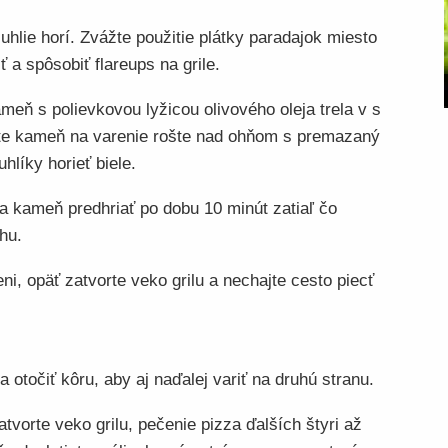
 uhlie horí. Zvážte použitie plátky paradajok miesto
 a spôsobiť flareups na grile.
meň s polievkovou lyžicou olivového oleja trela v s
te kameň na varenie rošte nad ohňom s premazaný
líky horieť biele.
za kameň predhriať po dobu 10 minút zatiaľ čo
hu.
i, opäť zatvorte veko grilu a nechajte cesto piecť
otočiť kôru, aby aj naďalej variť na druhú stranu.
atvorte veko grilu, pečenie pizza ďalších štyri až