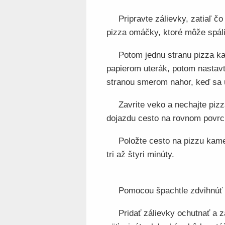
Pripravte zálievky, zatiaľ čo
pizza omáčky, ktoré môže spáliť
Potom jednu stranu pizza ka
papierom uterák, potom nastav
stranou smerom nahor, keď sa uh
Zavrite veko a nechajte piz
dojazdu cesto na rovnom povrc
Položte cesto na pizzu kamen
tri až štyri minúty.
Pomocou špachtle zdvihnúť a 
Pridať zálievky ochutnať a z