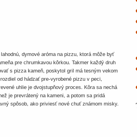
a lahodnú, dymové aróma na pizzu, ktorá môže byť
kameňa pre chrumkavou kôrkou. Takmer každý druh
covať s pizza kameň, poskytol gril má tesným vekom
rozdiel od hádzať pre-vyrobené pizzu v peci,
revené uhlie je dvojstupňový proces. Kôra sa nechá
 než je prevrátený na kameni, a potom sa pridá
bavný spôsob, ako priviesť nové chuť známom misky.