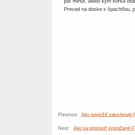
päť minút, alebo kým kôrka otáč
Prevod na doske s špachtľou, p
Previous:
Ako osviežiť zatuchnutý 
Next:
Ako sa pripraviť vyprážané F