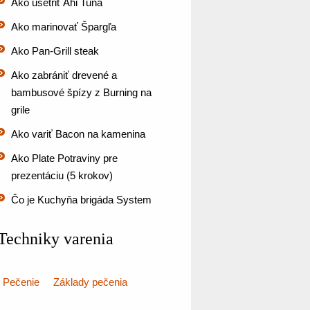
Ako ušetriť Ahi Tuna
Ako marinovať Špargľa
Ako Pan-Grill steak
Ako zabrániť drevené a
bambusové špízy z Burning na
grile
Ako variť Bacon na kamenina
Ako Plate Potraviny pre
prezentáciu (5 krokov)
Čo je Kuchyňa brigáda System
Techniky varenia
Pečenie
Základy pečenia