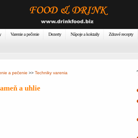
y
Varenie a pečenie
Dezerty
Nápoje a koktaily
Zdravé recepty
enie a pečenie
>>
Techniky varenia
kameň a uhlie