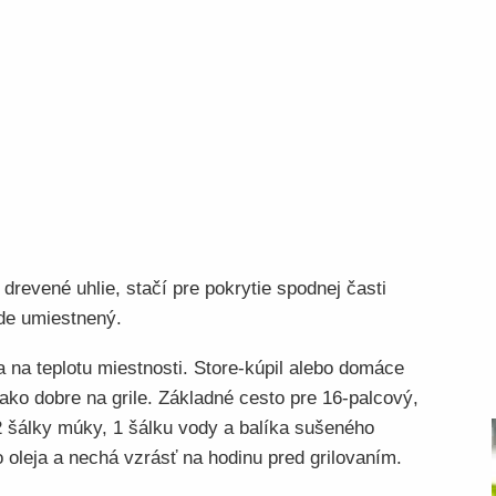
 drevené uhlie, stačí pre pokrytie spodnej časti
de umiestnený.
a na teplotu miestnosti. Store-kúpil alebo domáce
ako dobre na grile. Základné cesto pre 16-palcový,
2 šálky múky, 1 šálku vody a balíka sušeného
 oleja a nechá vzrásť na hodinu pred grilovaním.