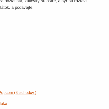
a dozlatista, zálievky sú ostré, a syr sa roztaví.
látok, a podávajte.
Popcorn ( 6 schodov )
luke