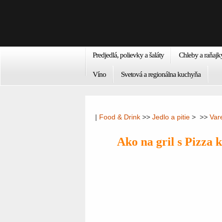
Predjedlá, polievky a šaláty
Chleby a raňajk
Víno
Svetová a regionálna kuchyňa
|
Food & Drink
>>
Jedlo a pitie
> >>
Var
Ako na gril s Pizza 