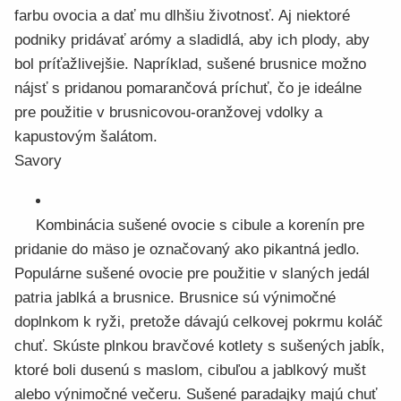
farbu ovocia a dať mu dlhšiu životnosť. Aj niektoré
podniky pridávať arómy a sladidlá, aby ich plody, aby
bol príťažlivejšie. Napríklad, sušené brusnice možno
nájsť s pridanou pomarančová príchuť, čo je ideálne
pre použitie v brusnicovou-oranžovej vdolky a
kapustovým šalátom.
Savory
Kombinácia sušené ovocie s cibule a korenín pre
pridanie do mäso je označovaný ako pikantná jedlo.
Populárne sušené ovocie pre použitie v slaných jedál
patria jablká a brusnice. Brusnice sú výnimočné
doplnkom k ryži, pretože dávajú celkovej pokrmu koláč
chuť. Skúste plnkou bravčové kotlety s sušených jabĺk,
ktoré boli dusenú s maslom, cibuľou a jablkový mušt
alebo výnimočné večeru. Sušené paradajky majú chuť