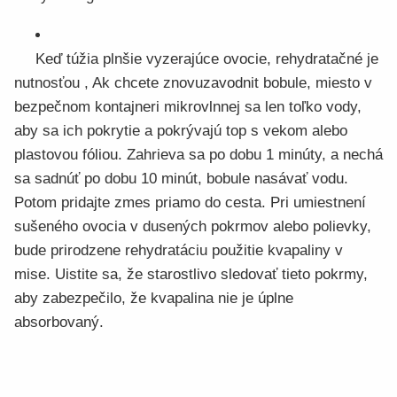
Keď túžia plnšie vyzerajúce ovocie, rehydratačné je
nutnosťou , Ak chcete znovuzavodnit bobule, miesto v
bezpečnom kontajneri mikrovlnnej sa len toľko vody,
aby sa ich pokrytie a pokrývajú top s vekom alebo
plastovou fóliou. Zahrieva sa po dobu 1 minúty, a nechá
sa sadnúť po dobu 10 minút, bobule nasávať vodu.
Potom pridajte zmes priamo do cesta. Pri umiestnení
sušeného ovocia v dusených pokrmov alebo polievky,
bude prirodzene rehydratáciu použitie kvapaliny v
mise. Uistite sa, že starostlivo sledovať tieto pokrmy,
aby zabezpečilo, že kvapalina nie je úplne
absorbovaný.