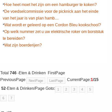
Hoe heet moet het zijn om een ​​hamburger te koken?
*
De voedselcommissie voor de picknick aan het einde
*
van het jaar is van plan hamb…
Wat wordt er geleerd op een Cordon Bleu kookschool?
*
Op welk nummer zet u uw elektrische roker om borststuk
*
te bereiden?
Wat zijn boerderijen?
*
Total
746
-Eten & Drinken FirstPage
PreviousPage
CurrentPage:
1
/15
NextPage
LastPage
52
-Eten & Drinken/Page Goto:
1
2
3
4
5
6
7